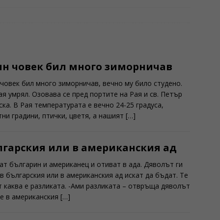
ин човек бил много зиморничав
 човек бил много зиморничав, вечно му било студено.
ая умрял. Озовава се пред портите на Рая и св. Петър
ска. В Рая температурата е вечно 24-25 градуса,
тни градини, птички, цветя, а нашият
[…]
лгарския или в американския ад
ат българин и американец и отиват в ада. Дяволът ги
 в българския или в американския ад искат да бъдат. Те
т каква е разликата. -Ами разликата – отвръща дяволът
 че в американския
[…]