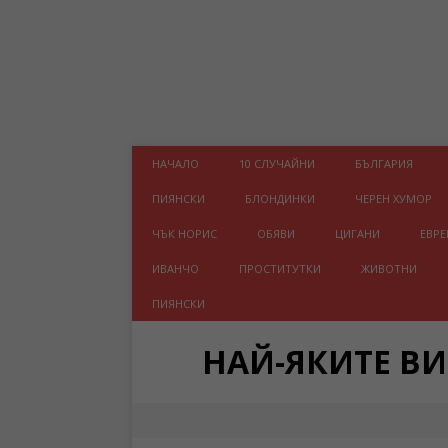
НАЧАЛО
10 СЛУЧАЙНИ
БЪЛГАРИЯ
ПИЯНСКИ
БЛОНДИНКИ
ЧЕРЕН ХУМОР
ЧЪК НОРИС
ОБЯВИ
ЦИГАНИ
ЕВРЕ
ИВАНЧО
ПРОСТИТУТКИ
ЖИВОТНИ
ПИЯНСКИ
НАЙ-ЯКИТЕ В