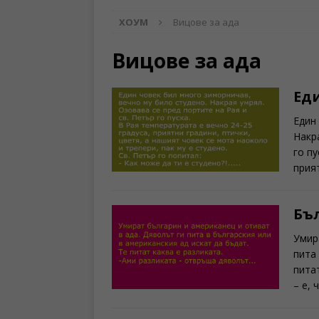
ХОУМ
Вицове за ада
Вицове за ада
Ед
Един
Накр
го пу
прия
Бъ
Умир
пита
пита
– е,