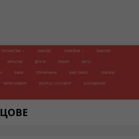
ПРОФЕСИИ
ЛАФОВЕ
СЕМЕЙНИ
ЛАФОВЕ
МРЪСНИ
ДРУГИ
РАКИЯ
АВТО
И
БАБИ
ПЕРНИЧАНИ
БАЙ ГАНЬО
СВАЛКИ
ЧЕРЕН ХУМОР
ВЪПРОС-ОТГОВОР
БЛОНДИНКИ
ИЦОВЕ