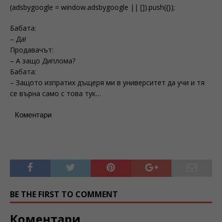
(adsbygoogle = window.adsbygoogle || []).push({});
Бабата:
– Да!
Продавачът:
– А защо Диплома?
Бабата:
– Защото изпратих дъщеря ми в университет да учи и тя
се върна само с това тук…
Коментари
BE THE FIRST TO COMMENT
Коментари