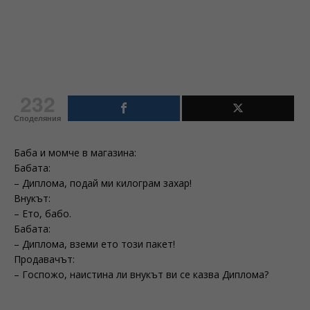
232
Споделяния
Баба и момче в магазина:
Бабата:
– Диплома, подай ми килограм захар!
Внукът:
– Ето, бабо.
Бабата:
– Диплома, вземи ето този пакет!
Продавачът:
– Госпожо, наистина ли внукът ви се казва Диплома?