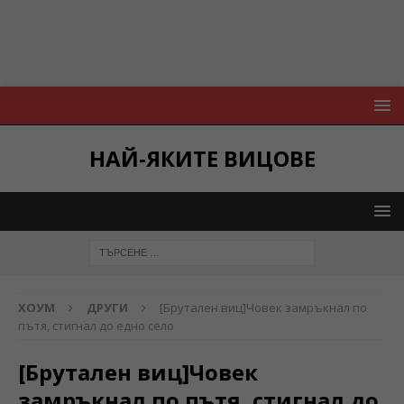
НАЙ-ЯКИТЕ ВИЦОВЕ
ХОУМ
ДРУГИ
[Брутален виц]Човек замръкнал по
пътя, стигнал до едно село
[Брутален виц]Човек
замръкнал по пътя, стигнал до