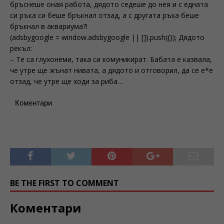
бръснеше оная работа, дядото седеше до нея и с едната
си ръка си беше бръкнал отзад, а с другата ръка беше
бръкнал в аквариума?!
(adsbygoogle = window.adsbygoogle || []).push({}); Дядото
рекъл:
– Те са глухонеми, така си комуникират. Бабата е казвала,
че утре ще жънат нивата, а дядото и отговорил, да се е*е
отзад, че утре ще ходи за риба…
Коментари
BE THE FIRST TO COMMENT
Коментари