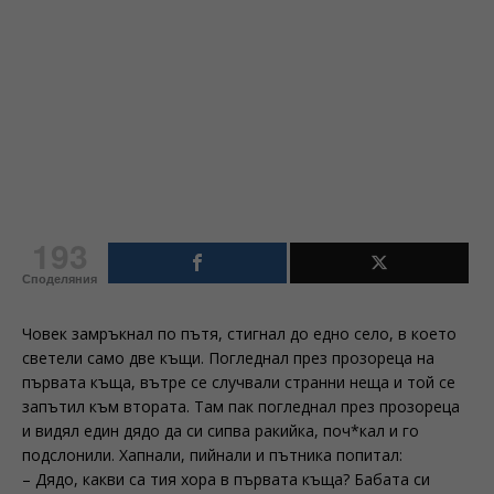
193
Споделяния
Човек замръкнал по пътя, стигнал до едно село, в което
светели само две къщи. Погледнал през прозореца на
първата къща, вътре се случвали странни неща и той се
запътил към втората. Там пак погледнал през прозореца
и видял един дядо да си сипва ракийка, поч*кал и го
подслонили. Хапнали, пийнали и пътника попитал:
– Дядо, какви са тия хора в първата къща? Бабата си