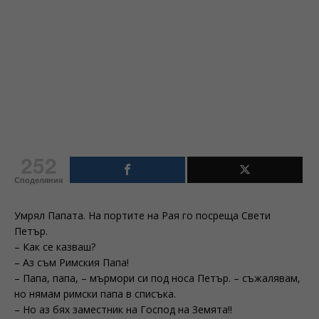
252
Споделяния
Умрял Папата. На портите на Рая го посреща Свети
Петър.
– Как се казваш?
– Аз съм Римския Папа!
– Папа, папа, – мърмори си под носа Петър. – съжалявам,
но нямам римски папа в списъка.
– Но аз бях заместник на Господ на Земята!!