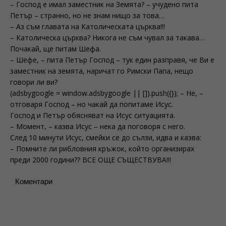
– Господ е имал заместник на Земята? – учудено пита
Петър – странно, но не знам нищо за това…
– Аз съм главата на Католическата църква!!!
– Католическа църква? Никога не съм чувал за такава…
Почакай, ще питам Шефа.
– Шефе, – пита Петър Господ – тук един разправя, че Ви е
заместник на земята, наричат го Римски Папа, нещо
говори ли ви?
(adsbygoogle = window.adsbygoogle || []).push({}); – Не, –
отговаря Господ – но чакай да попитаме Исус.
Господ и Петър обясняват на Исус ситуацията.
– Момент, – казва Исус – нека да поговоря с него.
След 10 минути Исус, смейки се до сълзи, идва и казва:
– Помните ли рибловния кръжок, който организирах
преди 2000 години?? ВСЕ ОЩЕ СЪЩЕСТВУВА!!!
Коментари