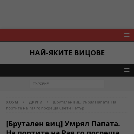
НАЙ-ЯКИТЕ ВИЦОВЕ
ХОУМ
ДРУГИ
[Брутален виц] Умрял Папата. На
портите на Рая го посреща Свети Петър
[Брутален виц] Умрял Папата.
На портите на Рая го посреща