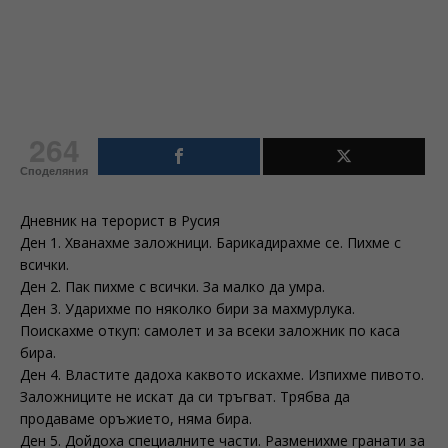
264
Споделяния
Дневник на терорист в Русия
Ден 1. Хванахме заложници. Барикадирахме се. Пихме с
всички.
Ден 2. Пак пихме с всички. За малко да умра.
Ден 3. Ударихме по няколко бири за махмурлука.
Поискахме откуп: самолет и за всеки заложник по каса
бира.
Ден 4. Властите дадоха каквото искахме. Изпихме пивото.
Заложниците не искат да си тръгват. Трябва да
продаваме оръжието, няма бира.
Ден 5. Дойдоха специалните части. Разменихме гранати за