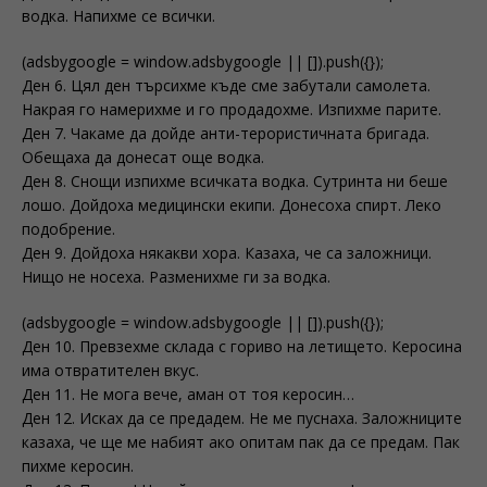
водка. Напихме се всички.
(adsbygoogle = window.adsbygoogle || []).push({});
Ден 6. Цял ден търсихме къде сме забутали самолета.
Накрая го намерихме и го продадохме. Изпихме парите.
Ден 7. Чакаме да дойде анти-терористичната бригада.
Обещаха да донесат още водка.
Ден 8. Снощи изпихме всичката водка. Сутринта ни беше
лошо. Дойдоха медицински екипи. Донесоха спирт. Леко
подобрение.
Ден 9. Дойдоха някакви хора. Казаха, че са заложници.
Нищо не носеха. Разменихме ги за водка.
(adsbygoogle = window.adsbygoogle || []).push({});
Ден 10. Превзехме склада с гориво на летището. Керосина
има отвратителен вкус.
Ден 11. Не мога вече, аман от тоя керосин…
Ден 12. Исках да се предадем. Не ме пуснаха. Заложниците
казаха, че ще ме набият ако опитам пак да се предам. Пак
пихме керосин.