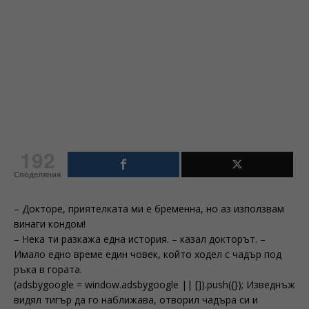
192
Споделяния
– Докторе, приятелката ми е бременна, но аз използвам
винаги кондом!
– Нека ти разкажа една история. – казал докторът. –
Имало едно време един човек, който ходел с чадър под
ръка в гората.
(adsbygoogle = window.adsbygoogle || []).push({}); Изведнъж
видял тигър да го наближава, отворил чадъра си и