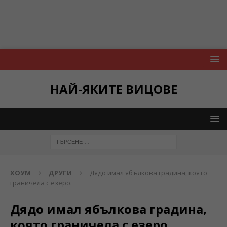
НАЙ-ЯКИТЕ ВИЦОВЕ
ХОУМ
ДРУГИ
Дядо имал ябълкова градина, която
граничела с езеро.
Дядо имал ябълкова градина,
която граничела с езеро.