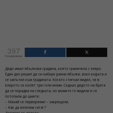
397
Споделяния
Дядо имал ябълкова градина, която граничела с езеро.
Един ден решил да си набере ранни ябълки, взел кофата и
се запътил към градината. Когато стигнал видял, че в
езерото се къпят три голи моми. Седнал дядото на брега
да се порадва на гледката, но момите го видели и се
потопили до шиите:
– Махай се перверзник! – закрещели.
– Как да излезем сега! ?
Доядяло го дядото: