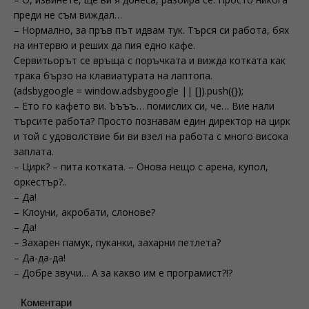
преди не съм виждал…
– Нормално, за пръв път идвам тук. Търся си работа, бях
на интервю и реших да пия едно кафе.
Сервитьорът се връща с поръчката и вижда котката как
трака бързо на клавиатурата на лаптопа.
(adsbygoogle = window.adsbygoogle || []).push({});
– Ето го кафето ви. Ъъъъ… помислих си, че… Виe нали
търсите работа? Просто познавам един директор на цирк
и той с удоволствие би ви взел на работа с много висока
заплата.
– Цирк? – пита котката. – Онова нещо с арена, купол,
оркестър?..
– Да!
– Клоуни, акробати, слонове?
– Да!
– Захарен памук, пуканки, захарни петлета?
– Да-да-да!
– Добре звучи… А за какво им е програмист?!?
Коментари