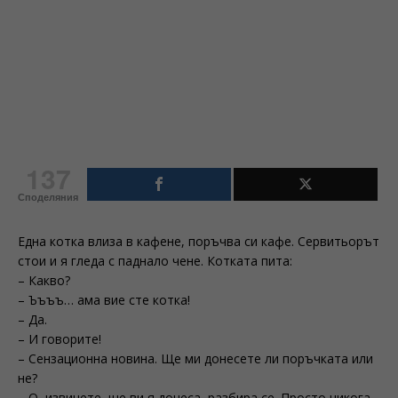
137
Споделяния
Една котка влиза в кафене, поръчва си кафе. Сервитьорът
стои и я гледа с паднало чене. Котката пита:
– Какво?
– Ъъъъ… ама вие сте котка!
– Да.
– И говорите!
– Сензационна новина. Ще ми донесете ли поръчката или
не?
– О, извинете, ще ви я донеса, разбира се. Просто никога