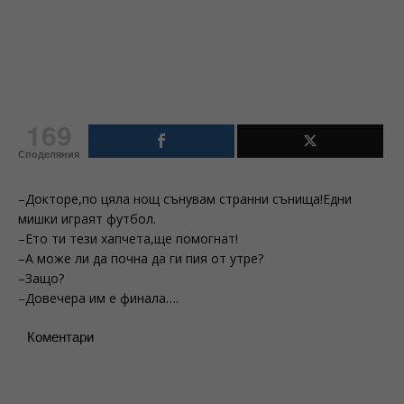
169
Споделяния
–Докторе,по цяла нощ сънувам странни сънища!Едни
мишки играят футбол.
–Ето ти тези хапчета,ще помогнат!
–А може ли да почна да ги пия от утре?
–Защо?
–Довечера им е финала….
Коментари