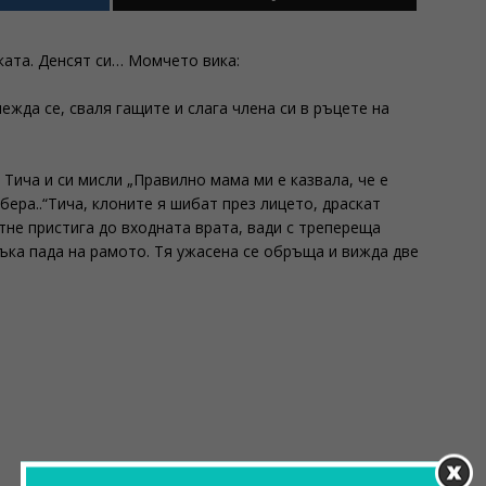
ката. Денсят си… Момчето вика:
ежда се, сваля гащите и слага члена си в ръцете на
. Тича и си мисли „Правилно мама ми е казвала, че е
бера..“Тича, клоните я шибат през лицето, драскат
етне пристига до входната врата, вади с трепереща
ъка пада на рамото. Тя ужасена се обръща и вижда две