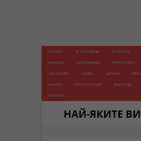
НАЧАЛО
10 СЛУЧАЙНИ
БЪЛГАРИЯ
ПИЯНСКИ
БЛОНДИНКИ
ЧЕРЕН ХУМОР
ЧЪК НОРИС
ОБЯВИ
ЦИГАНИ
ЕВРЕ
ИВАНЧО
ПРОСТИТУТКИ
ЖИВОТНИ
ПИЯНСКИ
НАЙ-ЯКИТЕ В