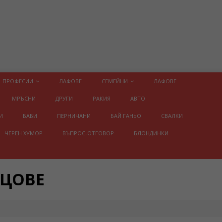
ПРОФЕСИИ
ЛАФОВЕ
СЕМЕЙНИ
ЛАФОВЕ
МРЪСНИ
ДРУГИ
РАКИЯ
АВТО
И
БАБИ
ПЕРНИЧАНИ
БАЙ ГАНЬО
СВАЛКИ
ЧЕРЕН ХУМОР
ВЪПРОС-ОТГОВОР
БЛОНДИНКИ
ИЦОВЕ