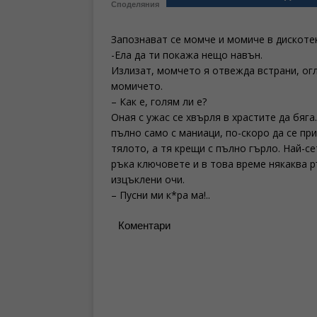
Споделяния
Запознават се момче и момиче в дискоте
-Ела да ти покажа нещо навън.
Излизат, момчето я отвежда встрани, огл
момичето.
– Как е, голям ли е?
Оная с ужас се хвърля в храстите да бяга
пълно само с маниаци, по-скоро да се при
тялото, а тя крещи с пълно гърло. Най-с
ръка ключовете и в това време някаква р
изцъклени очи.
– Пусни ми к*ра ма!..
Коментари