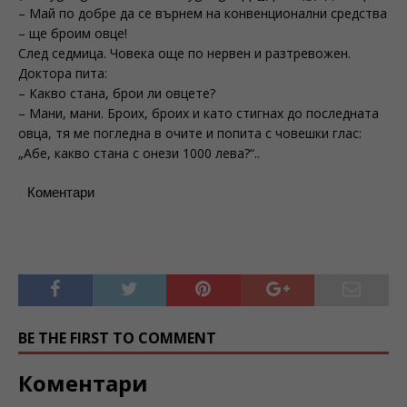
– Май по добре да се върнем на конвенционални средства
– ще броим овце!
След седмица. Човека още по нервен и разтревожен.
Доктора пита:
– Какво стана, брои ли овцете?
– Мани, мани. Броих, броих и като стигнах до последната
овца, тя ме погледна в очите и попита с човешки глас:
„Абе, какво стана с онези 1000 лева?“..
Коментари
BE THE FIRST TO COMMENT
Коментари