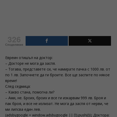
326
Споделяния
Евреин отишъл на доктор:
– Докторе не мога да заспя.
– Тогава, представете си, че намирате пачка с 1000 лв. от
по 1 лв. Започнете да ги броите. Все ще заспите по някое
време!
След седмица:
– Какво стана, помогна ли?
– Ами, не. Броих, броих и все ги изкарвам 999 лв. Броя и
пак броя, и все не излизат. Не мога да заспя от нерви, че
ми липсва един лев.
(adsbygoogle = window.adsbygoogle || []).push({}); Доктора: