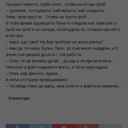
Тръшка главата, скубе коси… отива на втори гроб:
– Цонкеее, ти първата, най-милата, най-сладката…
Реве, чупи пръсти… Отива на трети гроб…
В това време вдовицата Пена го гледала как обикаля от
гроб на гроб и се кахъри, позачудила се, отишла при него
и питала:
– Киро, що така? На бая гробове на жени ревеш?
– Ами да ти кажа, бульо Пено, аз съм много надарен, и 5
жени съм уморил досега с тая работа…
– Оххх, че да вземеш да ме… да ида и аз при моя мъж…
Напънал я файтонджията яката, а Пена нареждала:
– Оххх, ида Данчоо, идааа…
А попа отстрани промърморил:
– Ти нийде няма да идеш, ама конете и файтона заминаа…
Коментари