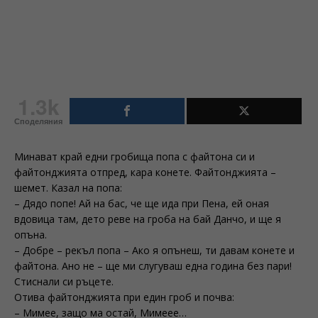
1.3k
Споделяния
Минават край едни гробища попа с файтона си и
файтонджията отпред, кара конете. Файтонджията –
шемет. Казал на попа:
– Дядо попе! Ай на бас, че ще ида при Пена, ей оная
вдовица там, дето реве на гроба на бай Данчо, и ще я
опъна.
– Добре – рекъл попа – Ако я опънеш, ти давам конете и
файтона. Ано не – ще ми слугуваш една година без пари!
Стиснали си ръцете.
Отива файтонджията при един гроб и почва:
– Мимее, защо ма остай, Мимеее…