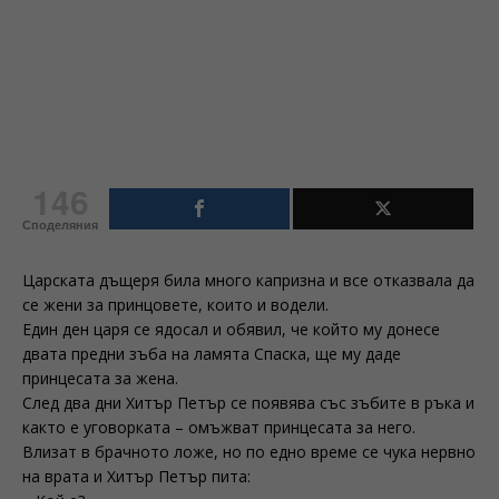
146
Споделяния
Царската дъщеря била много капризна и все отказвала да
се жени за принцовете, които и водели.
Един ден царя се ядосал и обявил, че който му донесе
двата предни зъба на ламята Спаска, ще му даде
принцесата за жена.
След два дни Хитър Петър се появява със зъбите в ръка и
както е уговорката – омъжват принцесата за него.
Влизат в брачното ложе, но по едно време се чука нервно
на врата и Хитър Петър пита: