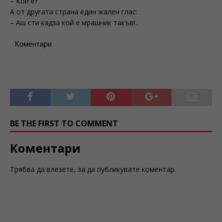
– Кой е?
А от другата страна един жален глас:
– Аш сти кадза кой е мрашник такъв!..
Коментари
BE THE FIRST TO COMMENT
Коментари
Трябва да
влезете
, за да публикувате коментар.