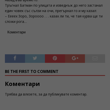
Тръгнал Батман по улицата и изведнъж до него застанал
един човек със сълзи на очи, прегърнал го и му казал:
– Еееех Зоро, Зороооо . . . казах ли ти, че тая курва ще ти
сложи рога…
Коментари
BE THE FIRST TO COMMENT
Коментари
Трябва да
влезете
, за да публикувате коментар.