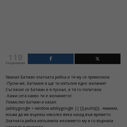
119
Споделяния
Хванал Батман златната рибка и тя му се примолила:
-Пусни ме, Батмане и ще ти изпълня едно желание!
Съгласил се Батман и я пуснал, а тя го попитала:
-Кажи сега какво ти е желанието!
Помислил Батман и казал:
(adsbygoogle = window.adsbygoogle || []).push({}); -Амииии,
искам да ме върнеш няколко века назад във времето.
Златната рибка изпълнила желанието му и го върнала
назад във времето.