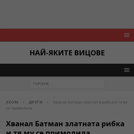
НАЙ-ЯКИТЕ ВИЦОВЕ
ХОУМ
ДРУГИ
Хванал Батман златната рибка и тя му
се примолила
Хванал Батман златната рибка
и тя му се примолила