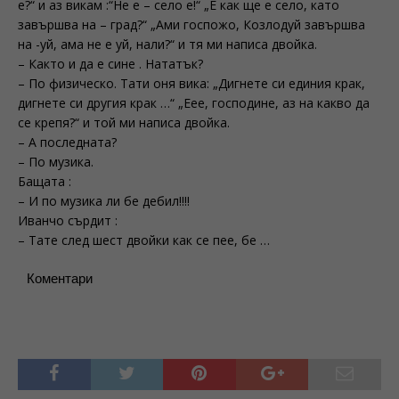
е?“ и аз викам :“Не е – село е!“ „Е как ще е село, като
завършва на – град?“ „Ами госпожо, Козлодуй завършва
на -уй, ама не е уй, нали?“ и тя ми написа двойка.
– Както и да е сине . Нататък?
– По физическо. Тати оня вика: „Дигнете си единия крак,
дигнете си другия крак …“ „Еее, господине, аз на какво да
се крепя?“ и той ми написа двойка.
– А последната?
– По музика.
Бащата :
– И по музика ли бе дебил!!!!
Иванчо сърдит :
– Тате след шест двойки как се пее, бе …
Коментари