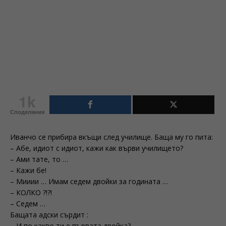
1k
Споделяния
Иванчо се прибира вкъщи след училище. Баща му го пита:
– Абе, идиот с идиот, кажи как върви училището?
– Ами тате, то …
– Кажи бе!
– Мииии … Имам седем двойки за годината …
– КОЛКО ?!?!
– Седем …
Бащата адски сърдит :
– И по какво ти е първата двойка?