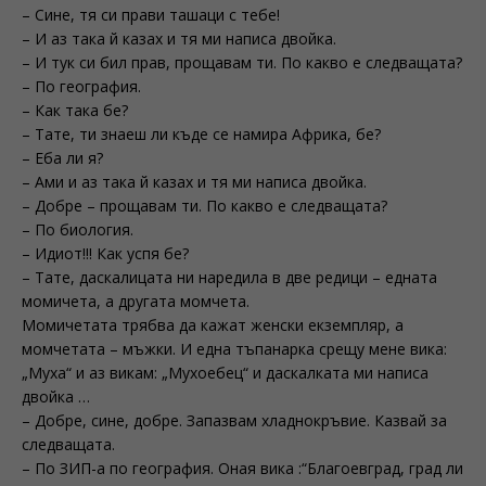
– Сине, тя си прави ташаци с тебе!
– И аз така й казах и тя ми написа двойка.
– И тук си бил прав, прощавам ти. По какво е следващата?
– По география.
– Как така бе?
– Тате, ти знаеш ли къде се намира Африка, бе?
– Еба ли я?
– Ами и аз така й казах и тя ми написа двойка.
– Добре – прощавам ти. По какво е следващата?
– По биология.
– Идиот!!! Как успя бе?
– Тате, даскалицата ни наредила в две редици – едната
момичета, а другата момчета.
Момичетата трябва да кажат женски екземпляр, а
момчетата – мъжки. И една тъпанарка срещу мене вика:
„Муха“ и аз викам: „Мухоебец“ и даскалката ми написа
двойка …
– Добре, сине, добре. Запазвам хладнокръвие. Казвай за
следващата.
– По ЗИП-а по география. Оная вика :“Благоевград, град ли