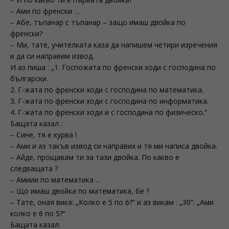
– Ами по френски …
– Абе, тъпанар с тъпанар – защо имаш двойка по
френски?
– Ми, тате, учителката каза да напишем четири изречения
и да си направим извод.
И аз пиша : „1. Госпожата по френски ходи с господина по
български.
2. Г-жата по френски ходи с господина по математика.
3. Г-жата по френски ходи с господина по информатика.
4. Г-жата по френски ходи и с господина по физическо.“
Бащата казал :
– Сине, тя е курва !
– Ами и аз такъв извод си направих и тя ми написа двойка.
– Айде, прощавам ти за тази двойка. По какво е
следващата ?
– Амиии по математика …
– Що имаш двойка по математика, бе ?
– Тате, оная вика: „Колко е 5 по 6?“ и аз викам : „30“. „Ами
колко е 6 по 5?“
Бащата казал: