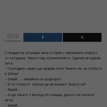
809
Споделяния
Стандартна ситуация: мъж е спрян с превишена скорост
от катаджии. 30км/ч над ограничението. Единия катаджия
пита:
– Господине, какво ще правим сега? Знаете ли, че глобата
е 200лв?
– Еииий… – завайкал се шофьорът.
– И 10 точки от талона ще ви вземат! Знаете ли?
– Еииий…
– И ще чакате 3 месеца по опашки, докато си платите
акта!
– Еииий…