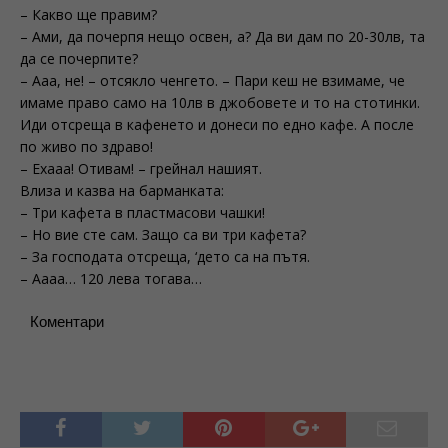
– Какво ще правим?
– Ами, да почерпя нещо освен, а? Да ви дам по 20-30лв, та
да се почерпите?
– Ааа, не! – отсякло ченгето. – Пари кеш не взимаме, че
имаме право само на 10лв в джобовете и то на стотинки.
Иди отсреща в кафенето и донеси по едно кафе. А после
по живо по здраво!
– Ехааа! Отивам! – грейнал нашият.
Влиза и казва на барманката:
– Три кафета в пластмасови чашки!
– Но вие сте сам. Защо са ви три кафета?
– За господата отсреща, ‘дето са на пътя.
– Аааа… 120 лева тогава…
Коментари