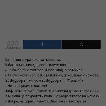
235
Споделяния
Катаджия спира кола за проверка.
В багажника вижда десет големи ножа:
– За какво ви е толкова много хладно оръжие?
– Аз съм жонгльор, работя в цирка, жонглирам с ножове.
(adsbygoogle = window.adsbygoogle || []).push({});
– Не ти вярвам, я покажи!
Шофьорът взима ножовете и започва да жонглира с тях.
В минаваща покрай тях кола, шофьорът казва на жена си:
– Добре, че спрях пиенето. Виж, какви тестове за