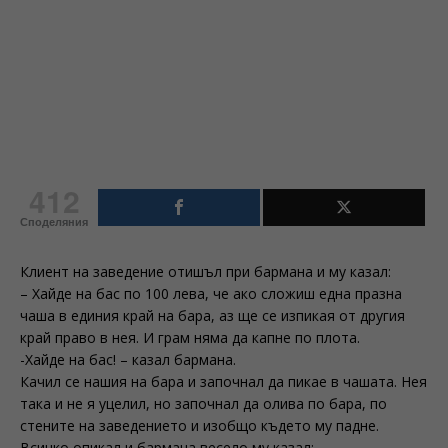
412
Споделяния
Клиент на заведение отишъл при бармана и му казал:
– Хайде на бас по 100 лева, че ако сложиш една празна
чаша в единия край на бара, аз ще се изпикая от другия
край право в нея. И грам няма да капне по плота.
-Хайде на бас! – казал бармана.
Качил се нашия на бара и започнал да пикае в чашата. Нея
така и не я уцелил, но започнал да олива по бара, по
стените на заведението и изобщо където му падне.
Всичко опикал и бармана весело му казал: