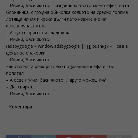
– Иииии, баси якото…- изцвилила възторжено ефектната
блондинка, с гръдна обиколка колкото на средно голяма
летяща чиния и крака дълги като извинение на
изневеряващ мъж.
– А тук се приготвя сладоледа.
– Иииии, баси якото…
(adsbygoogle = window.adsbygoogle || []).push({}); – Това е
цехът за опаковки.
– Иииии, баси якото…
Еднотипната реакция леко подразнила шефа и той
попитал-
– А освен “Иии, баси якото…” друго можеш ли?
– Да, свирка…
– Иииии, баси якото…
Коментари