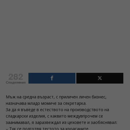
282
Споделяния
Мъж на средна възраст, с приличен личен бизнес,
назначава младо момиче за секретарка.
За да я въведе в естеството на производството на
сладкарски изделия, с каквито междувпрочем се
заанимавал, я заразвеждал из цеховете и заобяснявал:
– Тук се подготвя тестото за кроасаните.