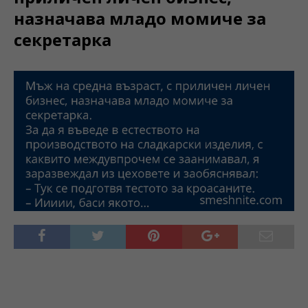
назначава младо момиче за
секретарка