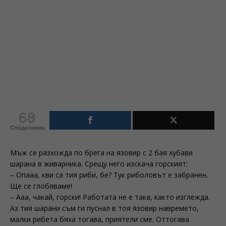
68
Споделяния
Мъж се разхожда по брега на язовир с 2 бая хубави
шарана в живарника. Срещу него изскача горският:
– Опааа, кви са тия риби, бе? Тук риболовът е забранен.
Ще се глобяваме!
– Ааа, чакай, горски! Работата не е така, както изглежда.
Аз тия шарани съм ги пуснал в тоя язовир навремето,
малки рибета бяха тогава, приятели сме. Оттогава