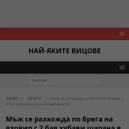
НАЙ-ЯКИТЕ ВИЦОВЕ
ХОУМ
ДРУГИ
Мъж се разхожда по брега на язовир с
2 бая хубави шарана в живарника.
Мъж се разхожда по брега на
язовир с 2 бая хубави шарана в