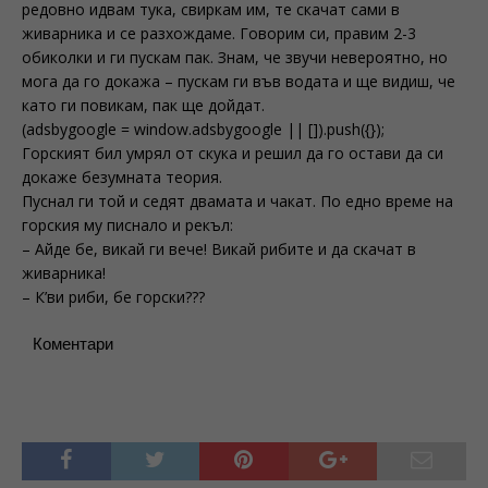
редовно идвам тука, свиркам им, те скачат сами в
живарника и се разхождаме. Говорим си, правим 2-3
обиколки и ги пускам пак. Знам, че звучи невероятно, но
мога да го докажа – пускам ги във водата и ще видиш, че
като ги повикам, пак ще дойдат.
(adsbygoogle = window.adsbygoogle || []).push({});
Горският бил умрял от скука и решил да го остави да си
докаже безумната теория.
Пуснал ги той и седят двамата и чакат. По едно време на
горския му писнало и рекъл:
– Айде бе, викай ги вече! Викай рибите и да скачат в
живарника!
– К’ви риби, бе горски???
Коментари