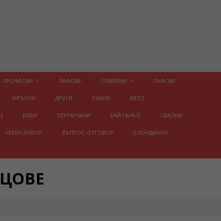
ПРОФЕСИИ
ЛАФОВЕ
СЕМЕЙНИ
ЛАФОВЕ
МРЪСНИ
ДРУГИ
РАКИЯ
АВТО
И
БАБИ
ПЕРНИЧАНИ
БАЙ ГАНЬО
СВАЛКИ
ЧЕРЕН ХУМОР
ВЪПРОС-ОТГОВОР
БЛОНДИНКИ
ИЦОВЕ