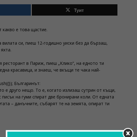
Туит
 какво е това щастие.
а вилата си, пиеш 12-годишно уиски без да бързаш,
 яхта.
я ресторант в Париж, пиеш „Клико“, на едното ти
една красавица, и знаеш, че вкъщи те чака най-
ush({}); Българинът:
о е друго нещо. То е, когато излизаш сутрин от къщи,
 писък на гуми спират две бронирани коли. От едната
угата – данъчните, събарят те на земята, опират ти