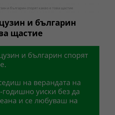
зин и българин спорят какво е това щастие
цузин и българин
ова щастие