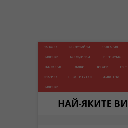
НАЧАЛО
10 СЛУЧАЙНИ
БЪЛГАРИЯ
ПИЯНСКИ
БЛОНДИНКИ
ЧЕРЕН ХУМОР
ЧЪК НОРИС
ОБЯВИ
ЦИГАНИ
ЕВРЕ
ИВАНЧО
ПРОСТИТУТКИ
ЖИВОТНИ
ПИЯНСКИ
НАЙ-ЯКИТЕ В