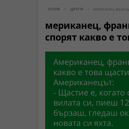
ХОУМ
ДРУГИ
мериканец, францу
мериканец, фран
спорят какво е т