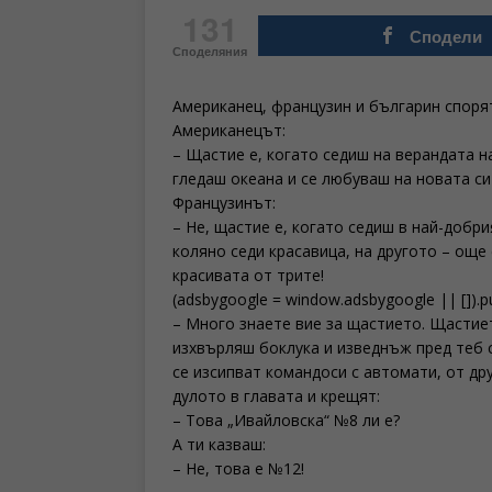
131
Сподели
Споделяния
Американец, французин и българин спорят
Американецът:
– Щастие е, когато седиш на верандата н
гледаш океана и се любуваш на новата си
Французинът:
– Не, щастие е, когато седиш в най-добри
коляно седи красавица, на другото – още 
красивата от трите!
(adsbygoogle = window.adsbygoogle || []).p
– Много знаете вие за щастието. Щастиет
изхвърляш боклука и изведнъж пред теб с
се изсипват командоси с автомати, от др
дулото в главата и крещят:
– Това „Ивайловска“ №8 ли е?
А ти казваш:
– Не, това е №12!