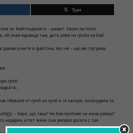
Туит
она си. Файтонджията – шемет. Казал на попа:
на, ей оная вдовица там, дето реве на гроба на бай
ти давам конете и файтона. Ако не – ще ми слугуваш
ва:
ори гроб:
сладката…
…
ак обикаля от гроб на гроб и се кахъри, позачудила се,
push({}); – Киро, що така? На бая гробове на жени ревеш?
го надарен, и пет жени съм уморил досега с тая