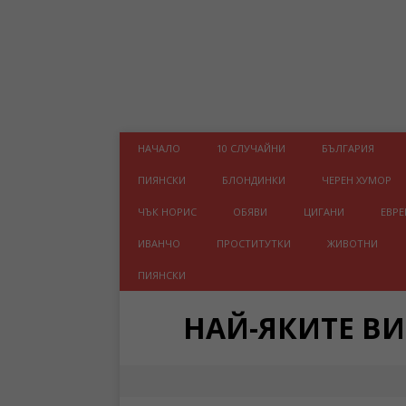
НАЧАЛО
10 СЛУЧАЙНИ
БЪЛГАРИЯ
ПИЯНСКИ
БЛОНДИНКИ
ЧЕРЕН ХУМОР
ЧЪК НОРИС
ОБЯВИ
ЦИГАНИ
ЕВРЕ
ИВАНЧО
ПРОСТИТУТКИ
ЖИВОТНИ
ПИЯНСКИ
НАЙ-ЯКИТЕ В