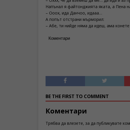
– Оххх, че да вземеш да ме… да ида и аз
Напънал я файтонджията яката, а Пена н
– Ооох, ида Данчоо, идааа…
А попът отстрани мърморил:
– Абе, ти нийде няма да идеш, ама конете
Коментари
BE THE FIRST TO COMMENT
Коментари
Трябва да
влезете
, за да публикувате ко