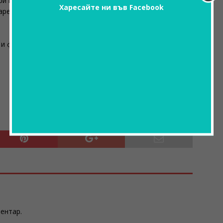
 при моя мъж…
Харесайте ни във Facebook
ареждала:
 и файтона ми заминаа..
ментар.