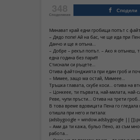
348
Сподели
Споделяния
Минават край едни гробища попът с файт
– Дядо попе! Ай на бас, че ще ида при Пе
Данчо и ще я опъна…
– Добре – рекъл попът. – Ако я опънеш, 
една година без пари!!!
Стиснали си ръцете…
Отива файтонджията при един гроб и поч
– Мимее, защо ма остай, Мимеее…
Тръшка главата, скубе коси… отива на вт
– Цонкеее, ти първата, най-милата, най-
Реве, чупи пръсти… Отива на трети гроб
В това време вдовицата Пена го гледала к
отишла при него и питала:
(adsbygoogle = window.adsbygoogle || []).
– Ами да ти кажа, бульо Пено, аз съм мно
работа…