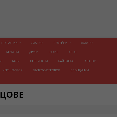
ПРОФЕСИИ
ЛАФОВЕ
СЕМЕЙНИ
ЛАФОВЕ
МРЪСНИ
ДРУГИ
РАКИЯ
АВТО
И
БАБИ
ПЕРНИЧАНИ
БАЙ ГАНЬО
СВАЛКИ
ЧЕРЕН ХУМОР
ВЪПРОС-ОТГОВОР
БЛОНДИНКИ
ИЦОВЕ