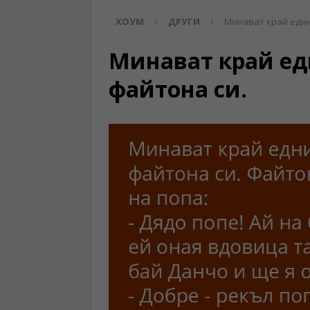
ХОУМ
ДРУГИ
Минават край едни
Минават край ед
файтона си.