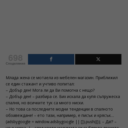
698
Споделяния
Млада жена се мотаела из мебелен магазин. Приближил
се един стажант и учтиво попитал:
– Добър ден! Мога ли да Ви помогна с нещо?
– Добър ден! – разбира се. Бих искала да купя съпружеска
спалня, но всичките тук са много ниски.
– Но това са последните модни тенденции в спалното
обзавеждане! – ето тази, например, е писък и крясък…
(adsbygoogle = window.adsbygoogle || []).push({}); – Да!? –
но е ниска…! – след което мадамата си съблякла дрехите,