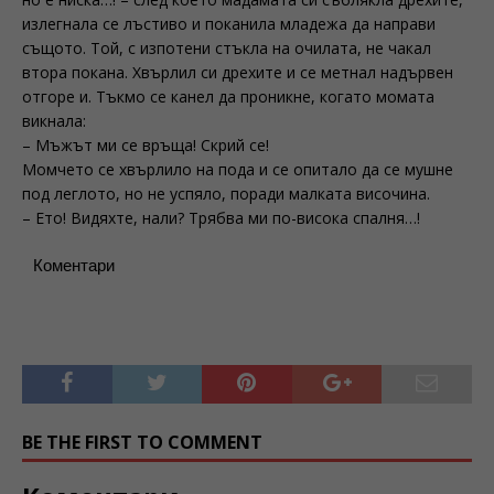
излегнала се лъстиво и поканила младежа да направи
същото. Той, с изпотени стъкла на очилата, не чакал
втора покана. Хвърлил си дрехите и се метнал надървен
отгоре и. Тъкмо се канел да проникне, когато момата
викнала:
– Мъжът ми се връща! Скрий се!
Момчето се хвърлило на пода и се опитало да се мушне
под леглото, но не успяло, поради малката височина.
– Ето! Видяхте, нали? Трябва ми по-висока спалня…!
Коментари
BE THE FIRST TO COMMENT