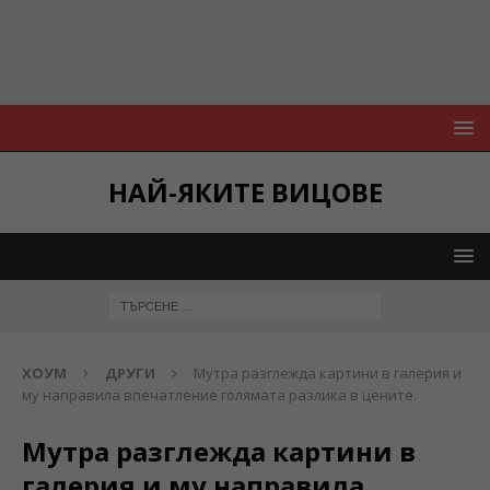
НАЙ-ЯКИТЕ ВИЦОВЕ
ХОУМ
ДРУГИ
Мутра разглежда картини в галерия и
му направила впечатление голямата разлика в цените.
Мутра разглежда картини в
галерия и му направила