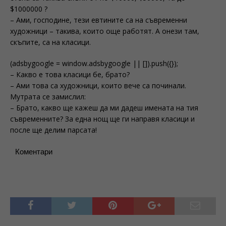
$1000000 ?
– Ами, господине, тези евтините са на съвременни
художници – такива, които още работят. А онези там,
скъпите, са на класици.
(adsbygoogle = window.adsbygoogle || []).push({});
– Какво е това класици бе, брато?
– Ами това са художници, които вече са починали.
Мутрата се замислил:
– Брато, какво ще кажеш да ми дадеш имената на тия
съвременните? За една нощ ще ги направя класици и
после ще делим парсата!
Коментари