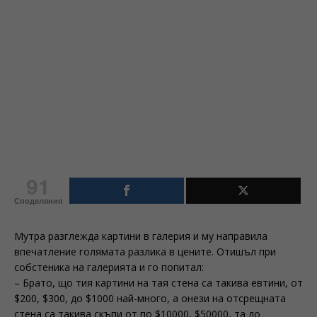
91
Споделяния
Мутра разглежда картини в галерия и му направила
впечатление голямата разлика в цените. Отишъл при
собстеника на галерията и го попитал:
– Брато, що тия картини на тая стена са такива евтини, от
$200, $300, до $1000 най-много, а онези на отсрещната
стена са такива скъпи от по $10000, $50000, та до