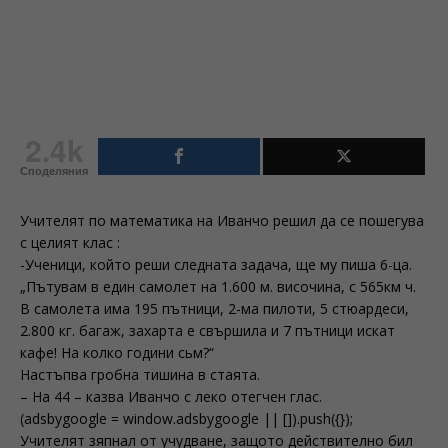
2.4k
Споделяния
Учителят по математика на Иванчо решил да се пошегува
с целият клас :
-Ученици, който реши следната задача, ще му пиша 6-ца.
„Пътувам в един самолет на 1.600 м. височина, с 565км ч.
В самолета има 195 пътници, 2-ма пилоти, 5 стюардеси,
2.800 кг. багаж, захарта е свършила и 7 пътници искат
кафе! На колко години сьм?“
Настъпва гробна тишина в стаята.
– На 44 – казва Иванчо с леко отегчен глас.
(adsbygoogle = window.adsbygoogle || []).push({});
Учителят зяпнал от учудване, защото действително бил