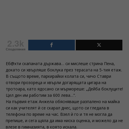
2.3k
Споделяния
Еб@хти скапаната държава… си мислеше стрина Пена,
докато си хвърляше боклука през терасата на 5-тия етаж.
В същото време, паркирайки колата си, чичо Ставри
отвори прозореца и хвърли догарящата цигара на
тротоара, като ядосано си мърмореше: „Дейба боклуците!
Цел ден им работим за 600 лева…“.
На първия етаж Анжела обясняваше разпалено на майка
си как учителят ѝ се скарал днес, щото си гледала в
телефона по време на час. Взел ѝ го и тя не могла да
препише, и сега щяла да има ниска оценка, и можело да не
влезе в гимназията, в която искала.