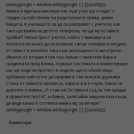
(adsbygoogle = window.adsbygoogle || []).push({});
Майка ѝ ядосана мислеше как още утре ще отидат с
гордия съсобственик на родителските права, демек
бащата, в училището за да се разправят с учителя, как
така ще взима на детето телефона, че ще му остави и
тройка?! Некъв прост учител, който с мижавата си
заплатка не може да си позволи такъв телефон и сигурно
от завист е излобял така към скъпоценното им отроче…
Иванчо от втория етаж пък пиеше с приятели бира в
градинката пред блока, псуваше системата и коментираше
как ще ходи на протест в неделя, щото нЕкой нещо
трЕбвало най-сетне да направи в тая скапана държава.
Стана от пейката засили се, изрита я и я счупи. Ухили се
доволно и извика „О-став-ка! Оставка и съд за тия крадци
в правителството!“, и бавно, залитайки закрачи към къщи
да види какво е сготвила майка му за вечеря.”
(adsbygoogle = window.adsbygoogle || []).push({});
Коментари