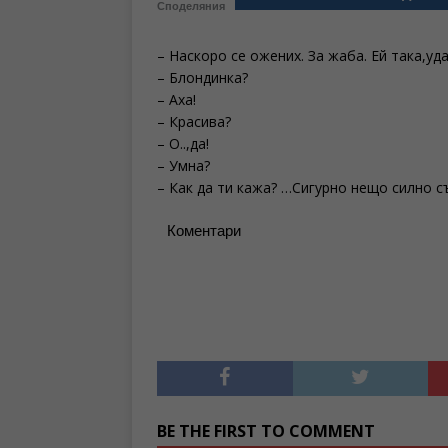
Споделяния
– Наскоро се ожених. За жаба. Ей така,уд
– Блондинка?
– Аха!
– Красива?
– О..,да!
– Умна?
– Как да ти кажа? …Сигурно нещо силно с
Коментари
BE THE FIRST TO COMMENT