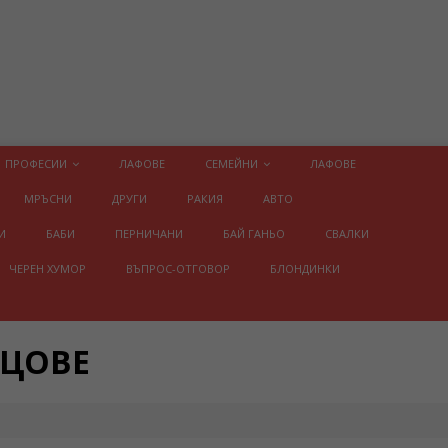
ПРОФЕСИИ
ЛАФОВЕ
СЕМЕЙНИ
ЛАФОВЕ
МРЪСНИ
ДРУГИ
РАКИЯ
АВТО
И
БАБИ
ПЕРНИЧАНИ
БАЙ ГАНЬО
СВАЛКИ
ЧЕРЕН ХУМОР
ВЪПРОС-ОТГОВОР
БЛОНДИНКИ
ИЦОВЕ