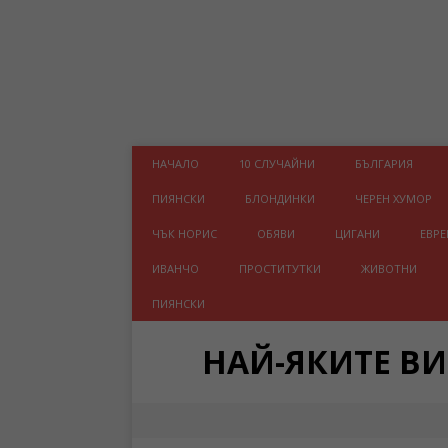
НАЧАЛО
10 СЛУЧАЙНИ
БЪЛГАРИЯ
ПИЯНСКИ
БЛОНДИНКИ
ЧЕРЕН ХУМОР
ЧЪК НОРИС
ОБЯВИ
ЦИГАНИ
ЕВРЕ
ИВАНЧО
ПРОСТИТУТКИ
ЖИВОТНИ
ПИЯНСКИ
НАЙ-ЯКИТЕ В