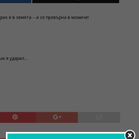
арих я в земята – и се превърна в момиче!
ъм я ударил…