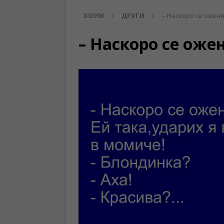
ХОУМ
ДРУГИ
– Наскоро се ожени
– Наскоро се оже