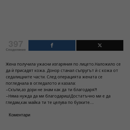
397
Споделяния
Жена получила ужасни изгаряния по лицето.Наложило се
да ѝ присадят кожа. Донор станал съпругът ѝ с кожа от
седалищните части. След операцията жената се
погледнала в огледалото и казала:
–Скъпи,аз дори не знам как да ти благодаря?!
–Няма нужда да ми благодариш!Достатъчно ми е да
гледам,как майка ти те целува по бузките….
Коментари