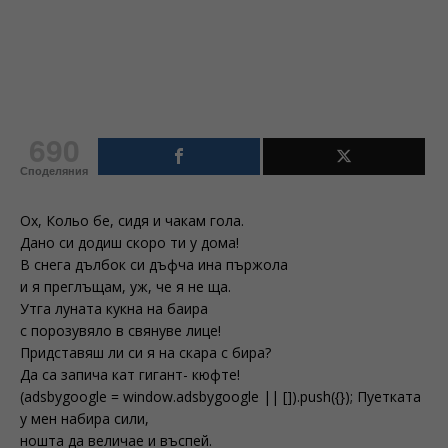
690
Споделяния
Ох, Кольо бе, сидя и чакам гола.
Дано си додиш скоро ти у дома!
В снега дълбок си дъфча ина пържола
и я преглъщам, уж, че я не ща.
Утга луната кукна на баира
с порозувяло в свянуве лице!
Придставяш ли си я на скара с бира?
Да са запича кат гигант- кюфте!
(adsbygoogle = window.adsbygoogle || []).push({}); Пуетката
у мен набира сили,
ношта да величае и въспей.