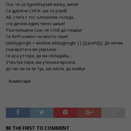
Пък ти са пуразбързай малку, мили!
Са дувлечи СИГА- ши та угрей!
Ай, стига с тос ълкохолик съседа,
сти дигали идинствено шише!
Ръзгорещена съм, не стой да гледаш!
Си ВИП-клиент на моето гише!
(adsbygoogle = window.adsbygoogle || []).push({}); Да зяпам
към вратата ми умръзна-
га шса уттори, да ма обладайш…
Утвътре паря, ма утвънка мръзна,
до час ни си ли тук, ши заспа, да знайш!
Коментари
BE THE FIRST TO COMMENT