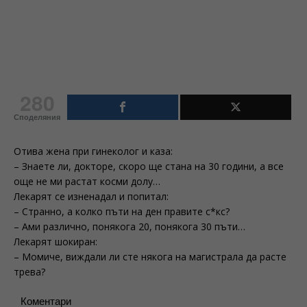
280
Споделяния
Отива жена при гинеколог и каза:
– Знаете ли, докторе, скоро ще стана на 30 години, а все
още не ми растат косми долу…
Лекарят се изненадал и попитал:
– Странно, а колко пъти на ден правите с*кс?
– Ами различно, понякога 20, понякога 30 пъти…
Лекарят шокиран:
– Момиче, виждали ли сте някога на магистрала да расте
трева?
Коментари