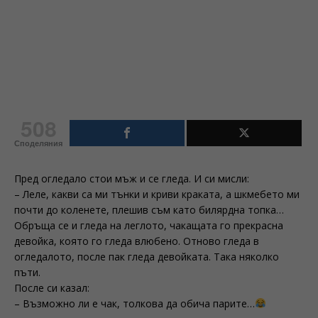
508
Споделяния
Пред огледало стои мъж и се гледа. И си мисли:
– Леле, какви са ми тънки и криви краката, а шкмебето ми
почти до коленете, плешив съм като билярдна топка…
Обръща се и гледа на леглото, чакащата го прекрасна
девойка, която го гледа влюбено. Отново гледа в
огледалото, после пак гледа девойката. Така няколко
пъти.
После си казал:
– Възможно ли е чак, толкова да обича парите…