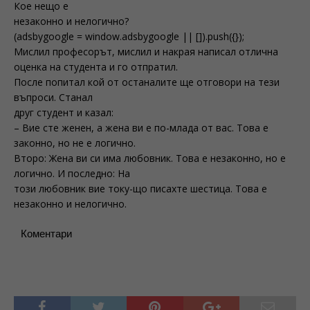
Кое нещо е
незаконно и нелогично?
(adsbygoogle = window.adsbygoogle || []).push({});
Мислил професорът, мислил и накрая написал отлична
оценка на студента и го отпратил.
После попитал кой от останалите ще отговори на тези
въпроси. Станал
друг студент и казал:
– Вие сте женен, а жена ви е по-млада от вас. Това е
законно, но не е логично.
Второ: Жена ви си има любовник. Това е незаконно, но е
логично. И последно: На
този любовник вие току-що писахте шестица. Това е
незаконно и нелогично.
Коментари