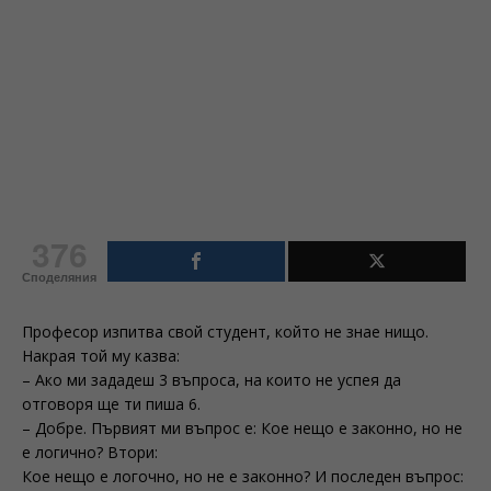
376
Споделяния
Професор изпитва свой студент, който не знае нищо.
Накрая той му казва:
– Ако ми зададеш 3 въпроса, на които не успея да
отговоря ще ти пиша 6.
– Добре. Първият ми въпрос е: Кое нещо е законно, но не
е логично? Втори:
Кое нещо е логочно, но не е законно? И последен въпрос: