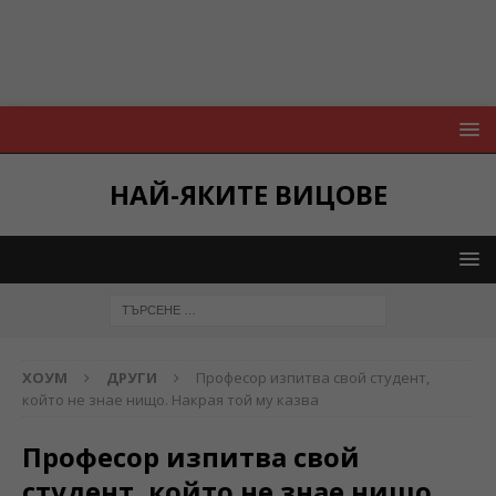
НАЙ-ЯКИТЕ ВИЦОВЕ
ХОУМ
ДРУГИ
Професор изпитва свой студент,
който не знае нищо. Накрая той му казва
Професор изпитва свой
студент, който не знае нищо.