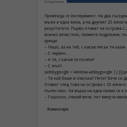
Споделяния
Провежда се експеримент. На два съседни
мъже и една жена, а на другият 25 жени 
резултатите. Първо отиват на острова с 
всичко изчистено, палмите подрязани, пъ
крещи:
– Пешо, аз на теб, с какъв пясък ти каза
– С червен…
– А ти, с какъв ги посипа?
– С жълт.
(adsbygoogle = window.adsbygoogle || []).pu
– Ти кой беше в списъка? Пети? Вече си 
Отиват след това на острова с 25 жени и
пълен хаос. На върха на една палма се е 
– Гошоооо, слизай вече, пет минути мин
Коментари