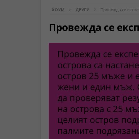
ХОУМ
ДРУГИ
Провежда се експе
Провежда се екс