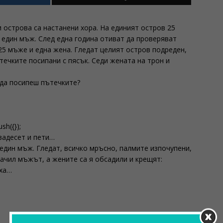
 острова са настанени хора. На единият остров 25
и един мъж. След една година отиват да проверяват
25 мъже и една жена. Гледат целият остров подреден,
течките посипани с пясък. Седи жената на трон и
х да посипеш пътечките?
sh({});
двадесет и пети…
 един мъж. Гледат, всичко мръсно, палмите изпочупени,
качил мъжът, а жените са я обсадили и крещят:
аха…