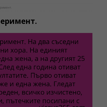
римент.
перимент.