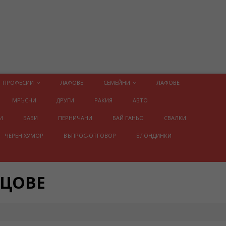
ПРОФЕСИИ
ЛАФОВЕ
СЕМЕЙНИ
ЛАФОВЕ
МРЪСНИ
ДРУГИ
РАКИЯ
АВТО
И
БАБИ
ПЕРНИЧАНИ
БАЙ ГАНЬО
СВАЛКИ
ЧЕРЕН ХУМОР
ВЪПРОС-ОТГОВОР
БЛОНДИНКИ
ИЦОВЕ