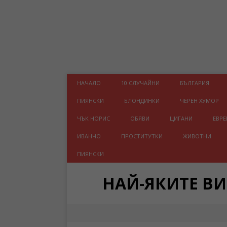
НАЧАЛО
10 СЛУЧАЙНИ
БЪЛГАРИЯ
ПИЯНСКИ
БЛОНДИНКИ
ЧЕРЕН ХУМОР
ЧЪК НОРИС
ОБЯВИ
ЦИГАНИ
ЕВРЕ
ИВАНЧО
ПРОСТИТУТКИ
ЖИВОТНИ
ПИЯНСКИ
НАЙ-ЯКИТЕ В