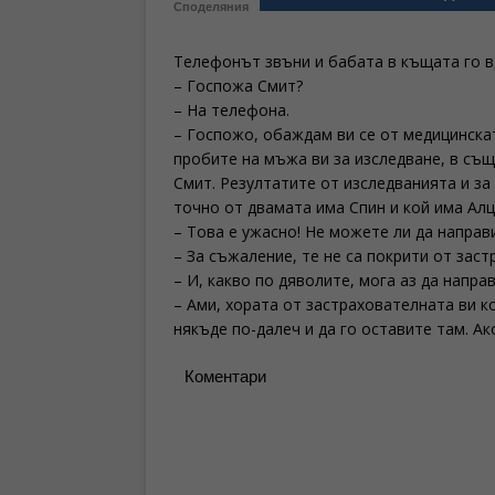
Споделяния
Телефонът звъни и бабата в къщата го в
– Госпожа Смит?
– На телефона.
– Госпожо, обаждам ви се от медицинска
пробите на мъжа ви за изследване, в същи
Смит. Резултатите от изследванията и за 
точно от двамата има Спин и кой има Алц
– Това е ужасно! Не можете ли да направ
– За съжаление, те не са покрити от заст
– И, какво по дяволите, мога аз да направ
– Ами, хората от застрахователната ви к
някъде по-далеч и да го оставите там. Ак
Коментари