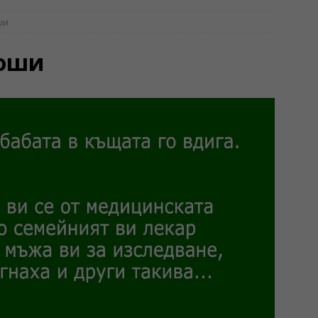
ши
лоши