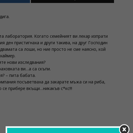
дига.
та лаборатория. Когато семейният ви лекар изпрати
я ден пристигнаха и други такива, на друг Господин
двамата са лоши, но ние просто не сме наясно, кой
хаймер.
ите нови изследвания?
раховката ви…а са скъпи.
я? – пита бабата.
омпания посъветваха да закарате мъжа си на риба,
о се прибере вкъщи…никакъв с*кс!!!