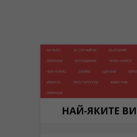
НАЧАЛО
10 СЛУЧАЙНИ
БЪЛГАРИЯ
ПИЯНСКИ
БЛОНДИНКИ
ЧЕРЕН ХУМОР
ЧЪК НОРИС
ОБЯВИ
ЦИГАНИ
ЕВРЕ
ИВАНЧО
ПРОСТИТУТКИ
ЖИВОТНИ
ПИЯНСКИ
НАЙ-ЯКИТЕ В