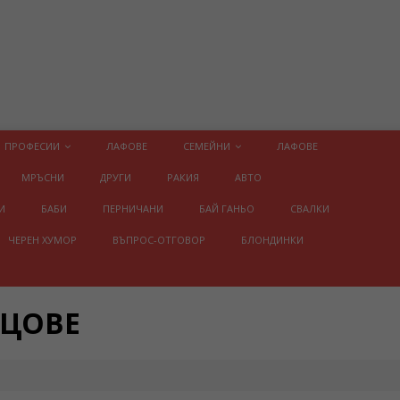
ПРОФЕСИИ
ЛАФОВЕ
СЕМЕЙНИ
ЛАФОВЕ
МРЪСНИ
ДРУГИ
РАКИЯ
АВТО
И
БАБИ
ПЕРНИЧАНИ
БАЙ ГАНЬО
СВАЛКИ
ЧЕРЕН ХУМОР
ВЪПРОС-ОТГОВОР
БЛОНДИНКИ
ИЦОВЕ