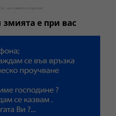
те , че и змията е при вас
и змията е при вас