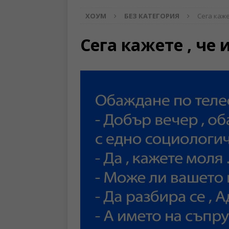
ХОУМ
БЕЗ КАТЕГОРИЯ
Сега каже
Сега кажете , че 