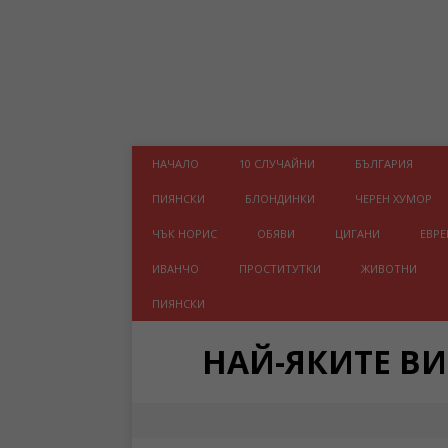
НАЧАЛО
10 СЛУЧАЙНИ
БЪЛГАРИЯ
ПИЯНСКИ
БЛОНДИНКИ
ЧЕРЕН ХУМОР
ЧЪК НОРИС
ОБЯВИ
ЦИГАНИ
ЕВРЕ
ИВАНЧО
ПРОСТИТУТКИ
ЖИВОТНИ
ПИЯНСКИ
НАЙ-ЯКИТЕ В