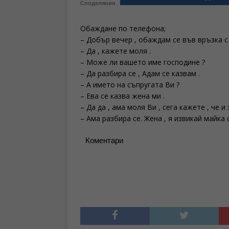
Споделяния
Обаждане по телефона;
– Добър вечер , обаждам се във връзка 
– Да , кажете моля .
– Може ли вашето име господине ?
– Да разбира се , Адам се казвам .
– А името на съпругата Ви ?
– Ева се казва жена ми .
– Да да , ама моля Ви , сега кажете , че и
– Ама разбира се. Жена , я извикай майка 
Коментари