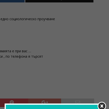
с едно социологическо проучване
 змията е при вас …
си , по телефона я търсят