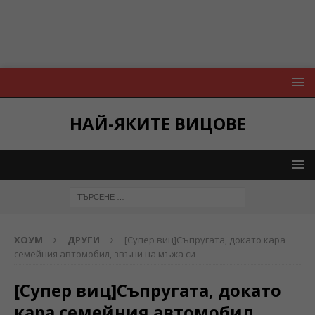
НАЙ-ЯКИТЕ ВИЦОВЕ
ХОУМ
ДРУГИ
[Супер виц]Съпругата, докато кара
семейния автомобил, звъни на мъжа си
[Супер виц]Съпругата, докато
кара семейния автомобил,