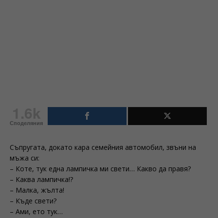
1.6k
Споделяния
Съпругата, докато кара семейния автомобил, звъни на
мъжа си:
– Коте, тук една лампичка ми свети… Какво да правя?
– Каква лампичка!?
– Малка, жълта!
– Къде свети?
– Ами, ето тук…