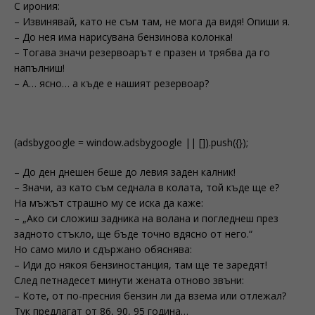
С ирония:
– Извинявай, като не съм там, не мога да видя! Опиши я.
– До нея има нарисувана бензинова колонка!
– Тогава значи резервоарът е празен и трябва да го
напълниш!
– А… ясно… а къде е нашият резервоар?
(adsbygoogle = window.adsbygoogle || []).push({});
– До ден днешен беше до левия заден калник!
– Значи, аз като съм седнала в колата, той къде ще е?
На мъжът страшно му се иска да каже:
– „Ако си сложиш задника на волана и погледнеш през
задното стъкло, ще бъде точно вдясно от него.“
Но само мило и сдържано обяснява:
– Иди до някоя бензиностанция, там ще те заредят!
След петнадесет минути жената отново звъни:
– Коте, от по-пресния бензин ли да взема или отлежал?
Тук предлагат от 86, 90, 95 година…