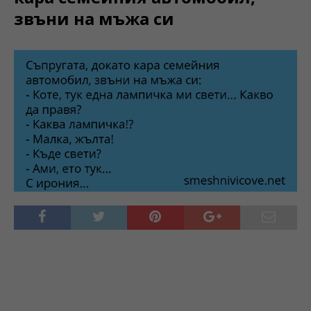
звъни на мъжа си