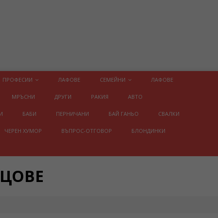
ПРОФЕСИИ
ЛАФОВЕ
СЕМЕЙНИ
ЛАФОВЕ
МРЪСНИ
ДРУГИ
РАКИЯ
АВТО
И
БАБИ
ПЕРНИЧАНИ
БАЙ ГАНЬО
СВАЛКИ
ЧЕРЕН ХУМОР
ВЪПРОС-ОТГОВОР
БЛОНДИНКИ
ИЦОВЕ