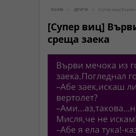
ХОУМ
ДРУГИ
[Супер виц] Върви
[Супер виц] Върв
среща заека