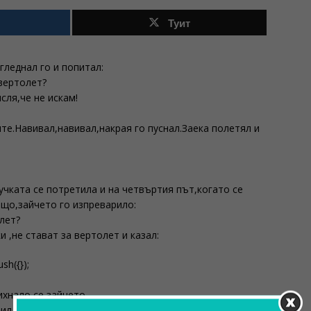
Туит
гледнал го и попитал:
 вертолет?
сля,че не искам!
ите.Навивал,навивал,накрая го пуснал.Заека полетял и
лучката се потретила и на четвъртия път,когато се
ещо,зайчето го изпреварило:
лет?
 ,не стават за вертолет и казал:
sh({});
хнало се зайчето.
л една лопата и с все сила ударил мечока по главата.