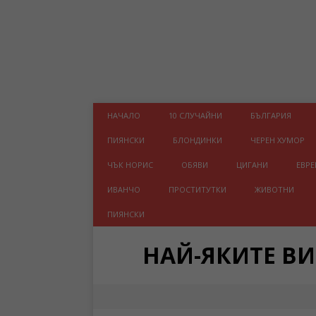
НАЧАЛО
10 СЛУЧАЙНИ
БЪЛГАРИЯ
ПИЯНСКИ
БЛОНДИНКИ
ЧЕРЕН ХУМОР
ЧЪК НОРИС
ОБЯВИ
ЦИГАНИ
ЕВРЕ
ИВАНЧО
ПРОСТИТУТКИ
ЖИВОТНИ
ПИЯНСКИ
НАЙ-ЯКИТЕ В