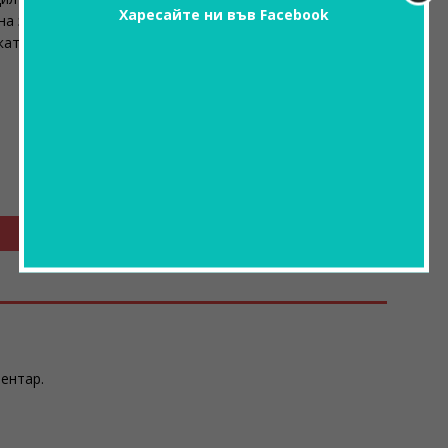
Харесайте ни във Facebook
а земята,а заека казал:
рката,бе…
ментар.