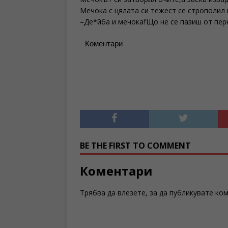
Мечока с цялата си тежест се строполил н
–Де*йба и мечока!’Що не се пазиш от пе
Коментари
BE THE FIRST TO COMMENT
Коментари
Трябва да
влезете
, за да публикувате ко