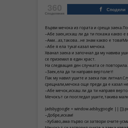
360
Сподели
Споделяния
Върви мечока из гората и среща заека.По
–Абе заек,искаш ли да ти покажа какво е
–Ами…аз,такова…не знам какво е това!Ми
–Абе я ела тука!-казал мечока.
Хванал заека и започнал да му навива уш
се приземил в един храст.
На следващия ден случката се повторила.
–Заек,ела да ти направя вертолет!
Пак му навил ушите и заека пак литнал.С
срещнали,мечока още преди да е казал н
–Абе мечок,искаш ли да ти направя верто
Мечокът си поогледал ушите,такива малки
(adsbygoogle = window.adsbygoogle || []).pu
–Добре,искам!
–Хубаво,ама първо си затвори очите-усми
Мечокът си затворил очите,а заека извади