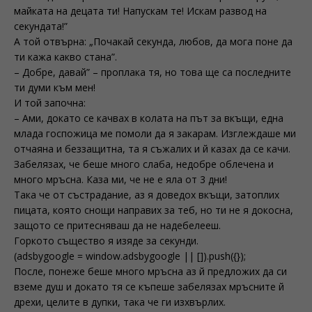
майката на децата ти! Напускам те! Искам развод на
секундата!”
А той отвърна: „Почакай секунда, любов, да мога поне да
ти кажа какво стана”.
– Добре, давай” – проплака тя, но това ще са последните
ти думи към мен!
И той започна:
– Ами, докато се качвах в колата на път за вкъщи, една
млада госпожица ме помоли да я закарам. Изглеждаше ми
отчаяна и беззащитна, та я съжалих и й казах да се качи.
Забелязах, че беше много слаба, недобре облечена и
много мръсна. Каза ми, че не е яла от 3 дни!
Така че от състрадание, аз я доведох вкъщи, затоплих
пицата, която снощи направих за теб, но ти не я докосна,
защото се притесняваш да не надебелееш.
Горкото същество я изяде за секунди.
(adsbygoogle = window.adsbygoogle || []).push({});
После, понеже беше много мръсна аз й предложих да си
вземе душ и докато тя се къпеше забелязах мръсните й
дрехи, целите в дупки, така че ги изхвърлих.