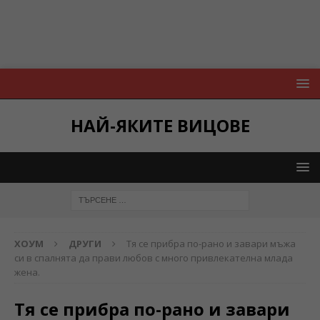
НАЙ-ЯКИТЕ ВИЦОВЕ
ХОУМ
ДРУГИ
Тя се прибра по-рано и завари мъжа
си в спалнята да прави любов с много привлекателна млада
жена.
Тя се прибра по-рано и завари