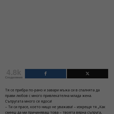
4.8k
Споделяния
Тя се прибра по-рано и завари мъжа си в спалнята да
прави любов с много привлекателна млада жена.
Съпругата много се ядоса!
– Ти си прасе, което нищо не уважава! – изкрещя тя „Как
смееш да ми причиняваш това – твоята вярна съпруга,