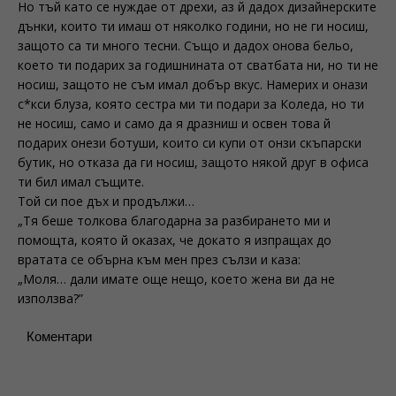
Но тъй като се нуждае от дрехи, аз й дадох дизайнерските
дънки, които ти имаш от няколко години, но не ги носиш,
защото са ти много тесни. Също и дадох онова бельо,
което ти подарих за годишнината от сватбата ни, но ти не
носиш, защото не съм имал добър вкус. Намерих и онази
с*кси блуза, която сестра ми ти подари за Коледа, но ти
не носиш, само и само да я дразниш и освен това й
подарих онези ботуши, които си купи от онзи скъпарски
бутик, но отказа да ги носиш, защото някой друг в офиса
ти бил имал същите.
Той си пое дъх и продължи…
„Тя беше толкова благодарна за разбирането ми и
помощта, която й оказах, че докато я изпращах до
вратата се обърна към мен през сълзи и каза:
„Моля… дали имате още нещо, което жена ви да не
използва?”
Коментари