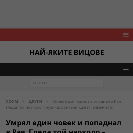
НАЙ-ЯКИТЕ ВИЦОВЕ
ХОУМ
ДРУГИ
Умрял един човек и попаднал в Рая.
Гледа той наоколо – музика, фонтани, цветя, ангелчета…
Умрял един човек и попаднал
в Рая. Гледа той наоколо –