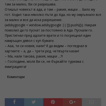
там за малко, Ви се разрешава.
Отишъл човекът в ада, и там – ракия, мацки … Било му
гот. Ходил така няколко пъти до Ада, но му омръзнало все
за малко и все да иска разрешение.
(adsbygoogle = window.adsbygoogle || []).push({}); Накрая
помолил да го пуснат за постоянно в Ада. Пуснали го.
Пристигнал пред адските врати и го посрещнал един
намръщен дявол с куп бумаги.
– Ааа, ти си новия, нали? Я да видим – погледнал в
хартиите – а, да – трети ред, четвърти казан!
– Ма, нали такова, ракия, мацки …?!
– Господине, моля Ви се, не бъркайте туризма с
емиграцията!
Коментари