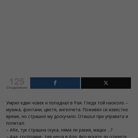
125
Споделяния
Умрял един човек и попаднал в Рая. Гледа той наоколо –
музика, фонтани, цветя, ангелчета. Поживял си известно
време, но страшно му доскучало. Отишъл при управата и
попитал:
– Абе, тук страшна скука, няма ли ракия, мацки …?
– Ааа, господине, тия неща в Ада. Ако искате да отидете