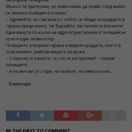
Мъжът се притеснил, не знаел какво да прави. След малко
се звъни в полицията отново:
– Здравейте, аз съм мъжът, който се обади за крадците в
гаража преди малко. Не бързайте. Застрелях ги всичките!
Една минута по-късно на адреса пристигнали 6 полицейски
коли и един хеликоптер.
Полицаите отворили гаража и видели крадците, които в
този момент грабели вещите на мъжа.
– Стори ни се казахте, че сте ги застреляли? – казали
полицаите.
– А на мен ми се стори, че казахте, че нямате коли…
Коментари
BE THE FIRST TO COMMENT