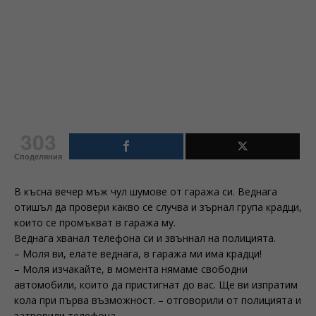
303
Споделяния
В късна вечер мъж чул шумове от гаража си. Веднага
отишъл да провери какво се случва и зърнал група крадци,
които се промъкват в гаража му.
Веднага хванал телефона си и звъннал на полицията.
– Моля ви, елате веднага, в гаража ми има крадци!
– Моля изчакайте, в момента нямаме свободни
автомобили, които да пристигнат до вас. Ще ви изпратим
кола при първа възможност. – отговорили от полицията и
затворили телефона.