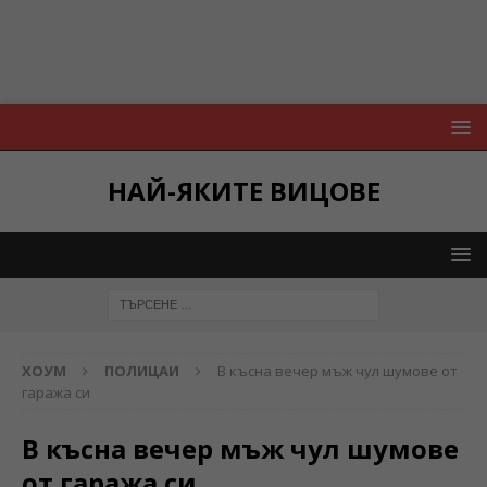
НАЙ-ЯКИТЕ ВИЦОВЕ
ХОУМ
ПОЛИЦАИ
В късна вечер мъж чул шумове от
гаража си
В късна вечер мъж чул шумове
от гаража си