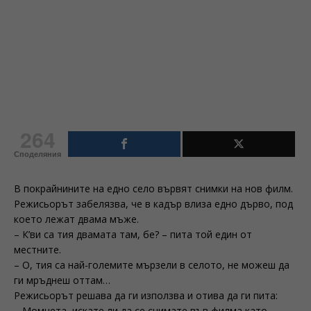
264
Споделяния
В покрайнините на едно село вървят снимки на нов филм.
Режисьорът забелязва, че в кадър влиза едно дърво, под
което лежат двама мъже.
– К’ви са тия двамата там, бе? – пита той един от
местните.
– О, тия са най-големите мързели в селото, не можеш да
ги мръднеш оттам…
Режисьорът решава да ги използва и отива да ги пита:
– Момчета, искате ли да се снимате във филма като