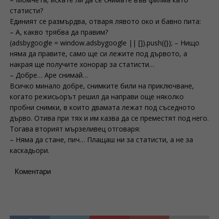
статисти?
Единият се размърдва, отваря лявото око и бавно пита:
– А, какво трябва да правим?
(adsbygoogle = window.adsbygoogle || []).push({}); – Нищо
няма да правите, само ще си лежите под дървото, а
накрая ще получите хонорар за статисти…
– Добре… Аре снимай…
Всичко минало добре, снимките били на приключване,
когато режисьорът решил да направи още няколко
пробни снимки, в които двамата лежат под съседното
дърво. Отива при тях и им казва да се преместят под него.
Тогава вторият мързеливец отговаря:
– Няма да стане, пич… Плащаш ни за статисти, а не за
каскадьори.
Коментари