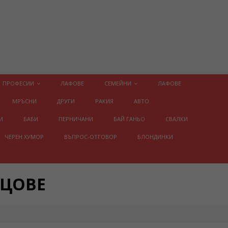
ПРОФЕСИИ
ЛАФОВЕ
СЕМЕЙНИ
ЛАФОВЕ
МРЪСНИ
ДРУГИ
РАКИЯ
АВТО
И
БАБИ
ПЕРНИЧАНИ
БАЙ ГАНЬО
СВАЛКИ
ЧЕРЕН ХУМОР
ВЪПРОС-ОТГОВОР
БЛОНДИНКИ
ИЦОВЕ