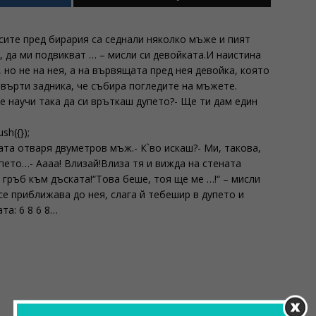
сите пред бирария са седнали няколко мъже и пият
, да ми подвикват … – мисли си девойката.И наистина
 но не на нея, а на вървящата пред нея девойка, която
 върти задника, че събира погледите на мъжете.
се научи така да си връткаш дупето?- Ще ти дам един
sh({});
ата отваря двуметров мъж.- К`во искаш?- Ми, такова,
упето…- Аааа! Влизай!Влиза тя и вижда на стената
 гръб към дъската!“Това беше, тоя ще ме …!“ – мисли
е приближава до нея, слага й тебешир в дупето и
та: 6 8 6 8…