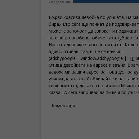
Споделяния
Върви красива девойка по улицата. На ма
бира.- Ето сега ще почнат да подсвиркват
мъжете започват да свиркат и подвикват,
не е нищо особено, обаче така хубаво си
Нашата девойка я догонва и пита:- Къде 
адрес, отиваш там и ще се научиш.
(adsbygoogle = window.adsbygoogle || []).pu
Отива девойката на адреса и звъни. Врат
дадоха ми вашия адрес, за това де… за д
училищна дъска.- Събличай се и застани с
си девойката, докато се съблича.Мъжът с
казва:- А сега започвай да пишеш по дъска
Коментари