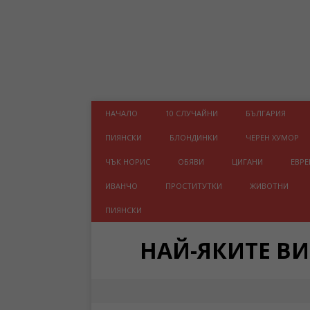
НАЧАЛО
10 СЛУЧАЙНИ
БЪЛГАРИЯ
ПИЯНСКИ
БЛОНДИНКИ
ЧЕРЕН ХУМОР
ЧЪК НОРИС
ОБЯВИ
ЦИГАНИ
ЕВРЕ
ИВАНЧО
ПРОСТИТУТКИ
ЖИВОТНИ
ПИЯНСКИ
НАЙ-ЯКИТЕ В