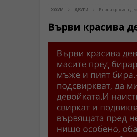
ХОУМ
ДРУГИ
Върви красива дев
Върви красива д