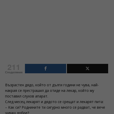
211
Споделяния
Възрастен дядо, който от дълги години не чува, най-
накрая се престрашил да отиде на лекар, който му
поставил слухов апарат.
След месец лекарят и дядото се срещат и лекарят пита:
– Как си? Роднините ти сигурно много се радват, че вече
чуваш добре?