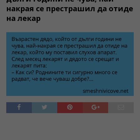
накрая се престрашил да отиде
на лекар