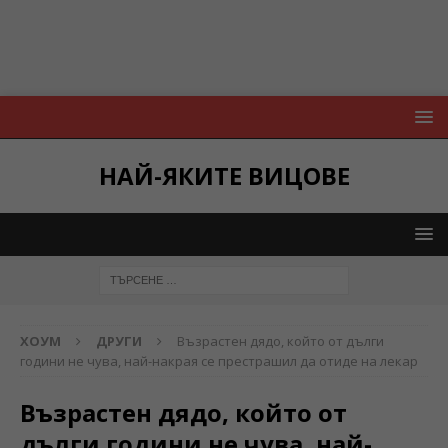
НАЙ-ЯКИТЕ ВИЦОВЕ
ХОУМ
ДРУГИ
Възрастен дядо, който от дълги
години не чува, най-накрая се престрашил да отиде на лекар
Възрастен дядо, който от
дълги години не чува, най-