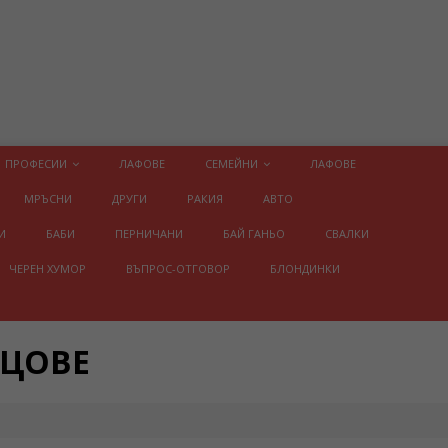
ПРОФЕСИИ
ЛАФОВЕ
СЕМЕЙНИ
ЛАФОВЕ
МРЪСНИ
ДРУГИ
РАКИЯ
АВТО
И
БАБИ
ПЕРНИЧАНИ
БАЙ ГАНЬО
СВАЛКИ
ЧЕРЕН ХУМОР
ВЪПРОС-ОТГОВОР
БЛОНДИНКИ
ИЦОВЕ