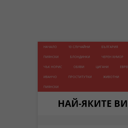
НАЧАЛО
10 СЛУЧАЙНИ
БЪЛГАРИЯ
ПИЯНСКИ
БЛОНДИНКИ
ЧЕРЕН ХУМОР
ЧЪК НОРИС
ОБЯВИ
ЦИГАНИ
ЕВРЕ
ИВАНЧО
ПРОСТИТУТКИ
ЖИВОТНИ
ПИЯНСКИ
НАЙ-ЯКИТЕ В