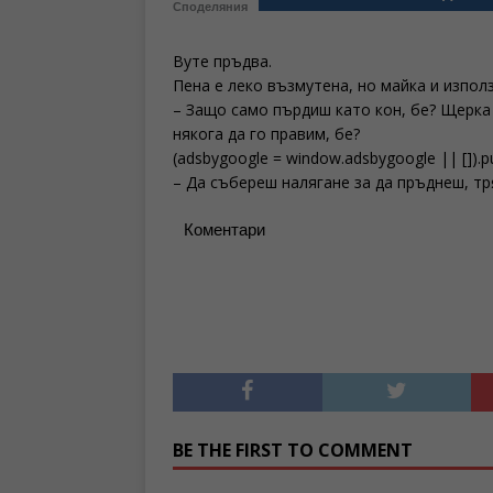
Споделяния
Вуте пръдва.
Пена е леко възмутена, но майка и изпол
– Защо само пърдиш като кон, бе? Щерка м
някога да го правим, бе?
(adsbygoogle = window.adsbygoogle || []).p
– Да събереш налягане за да пръднеш, т
Коментари
BE THE FIRST TO COMMENT