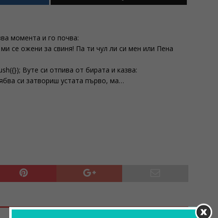
зва момента и го почва:
и се ожени за свиня! Па ти чул ли си мен или Пена
ush({}); Вуте си отпива от бирата и казва:
рябва си затвориш устата първо, ма…