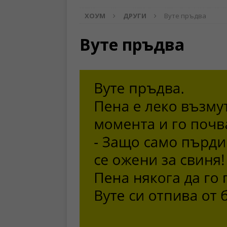
ХОУМ
ДРУГИ
Вуте пръдва
Вуте пръдва