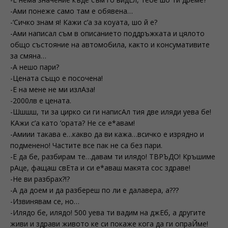
-Ами понеже само там е обявена…
-‘Сичко знам я! Кажи с’а за коуата, шо й е?
-Ами написал съм в описанието поддръжката и цялото
общо състояние на автомобила, както и консумативите
за смяна…
-А нешо пари?
-Цената също е посочена!
-Е на мене не ми излАза!
-2000лв е цената.
-Шшшш, ти за цирко си ги написАл тия две иляди уева бе!
КАжи с’а като ‘ората? Не се е*авам!
-Амиии такава е…какво да ви кажа…всичко е изрядно и
подменено! Частите все пак не са без пари.
-Е да бе, разбирам те…давам ти илядо! ТВРЪДО! Кръшиме
рАце, фащаш свЕта и си е*аваш макята сос здраве!
-Не ви разбрах?!?
-А да доем и да разбереш по ли е далавера, а???
-Извинявам се, но…
-Илядо бе, илядо! 500 уева ти вадим на джЕб, а другите
живи и здрави живото ке си покаже кога да ги опраЙме!