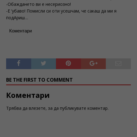
-Обаждането ви е несериозно!
-Е ‘убаво! Помисли си оти усешчам, че сакаш да ми я
подАриш…
Коментари
BE THE FIRST TO COMMENT
Коментари
Трябва да
влезете
, за да публикувате коментар.