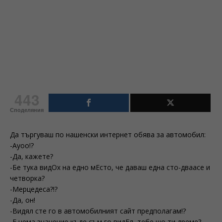
443
Споделяния
Да търгуваш по нашенски интернет обява за автомобил:
-Ауоо!?
-Да, кажете?
-Бе тука видОх на едно мЕсто, че даваш една сто-дваасе и
четворка?
-Мерцедеса?!?
-Да, он!
-Видял сте го в автомобилният сайт предполагам!?
-Е нема значение къде съм го видЕл, тебе шо ти дреме?