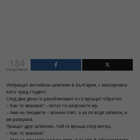
134
Споделяния
Изпращат английски шпионин в България, с маскировка
като чужд студент.
След два дена го разобличават и го връщат обратно.
– Как те хванаха? – питат го шефовете му.
– Ами на лекциите – всички спят, а аз си водя записки, и
ме разкриха.
Пращат друг шпионин, той се връща след месец.
– Как те хванаха?
– Ами на лекциите всички спят, и аз спя. В общежитието