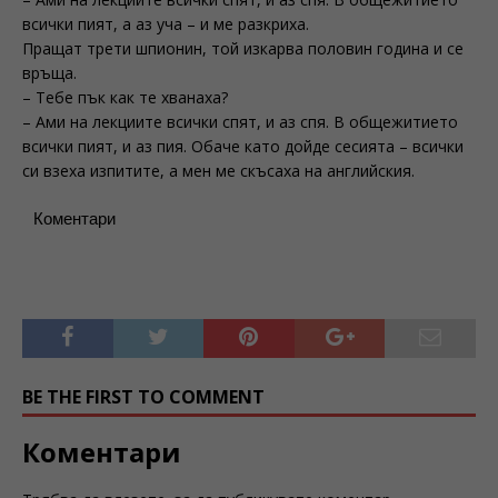
всички пият, а аз уча – и ме разкриха.
Пращат трети шпионин, той изкарва половин година и се
връща.
– Тебе пък как те хванаха?
– Ами на лекциите всички спят, и аз спя. В общежитието
всички пият, и аз пия. Обаче като дойде сесията – всички
си взеха изпитите, а мен ме скъсаха на английския.
Коментари
BE THE FIRST TO COMMENT
Коментари