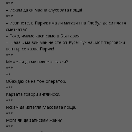
***
– Искам да си маана слуховата поща!
***
– Извинете, в Париж има ли магазин на Глобул да си платя
сметката?
– Г-жо, имаме каси само в България.
– ….ааа… ма вий май не сте от Русе! Тук нашият търговски
център се казва Париж!
***
Може ли да ми викнете такси?
***
**
Обаждах се на тон-оператор.
***
Картата говори английски.
***
Искам да изтегля гласовата поща.
***
Мога ли да записвам жени?
***