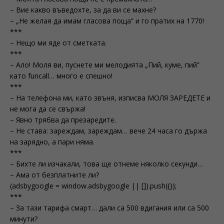
– Вие какво въведохте, за да ви се махне?
– „Не желая да имам гласова поща” и го пратих на 1770!
***
– Нещо ми яде от сметката.
***
– Ало! Моля ви, пуснете ми мелодията „Пий, куме, пий”
като funcall… много е спешно!
***
– На телефона ми, като звъня, изписва МОЛЯ ЗАРЕДЕТЕ и
не мога да се свържа!
– Явно трябва да презаредите.
– Не става: зареждам, зареждам… вече 24 часа го държа
на зарядно, а пари няма.
***
– Бихте ли изчакали, това ще отнеме няколко секунди…
– Ама от безплатните ли?
(adsbygoogle = window.adsbygoogle || []).push({});
***
– За тази тарифа смарт… дали са 500 вдигания или са 500
минути?