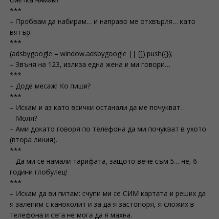
***
– Пробвам да набирам… и направо ме отхвърля… като
вятър.
***
(adsbygoogle = window.adsbygoogle || []).push({});
– Звъня на 123, излиза една жена и ми говори…
***
– Доде месаж! Ко пиши?
***
– Искам и аз като всички останали да ме почукват…
– Моля?
– Ами докато говоря по телефона да ми почукват в ухото
(втора линия).
***
– Да ми се намали тарифата, защото вече съм 5… не, 6
години глобулец!
***
– Искам да ви питам: счупи ми се СИМ картата и реших да
я залепим с каноколит и за да я застопоря, я сложих в
телефона и сега не мога да я махна.