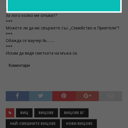
***
(adsbygoogle = window.adsbygoogle || []).push({});
За лого колко ме опъват?
***
Можете ли да ме свържете със „Семейство и Приятели“?
***
Обажда се ваучер №……..
***
Искам да видя сметката на мъжа си.
Коментари
ВИЦ
ВИЦОВЕ
ВИЦОВЕ БГ
НАЙ-СМЕШНИТЕ ВИЦОВЕ
НОВИ ВИЦОВЕ