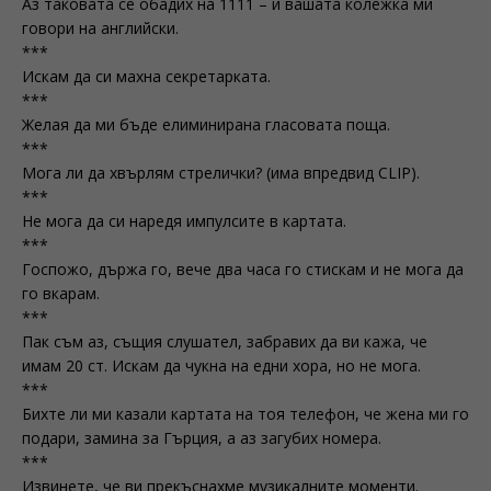
Аз таковата се обадих на 1111 – и вашата колежка ми
говори на английски.
***
Искам да си махна секретарката.
***
Желая да ми бъде елиминирана гласовата поща.
***
Мога ли да хвърлям стрелички? (има впредвид CLIP).
***
Не мога да си наредя импулсите в картата.
***
Госпожо, държа го, вече два часа го стискам и не мога да
го вкарам.
***
Пак съм аз, същия слушател, забравих да ви кажа, че
имам 20 ст. Искам да чукна на едни хора, но не мога.
***
Бихте ли ми казали картата на тоя телефон, че жена ми го
подари, замина за Гърция, а аз загубих номера.
***
Извинете, че ви прекъснахме музикалните моменти.