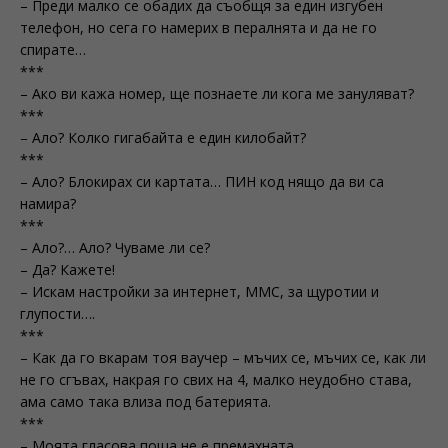
– Преди малко се обадих да съобщя за един изгубен
телефон, но сега го намерих в пералнята и да не го
спирате…
***
– Ако ви кажа номер, ще познаете ли кога ме зануляват?
***
– Ало? Колко гигабайта е един килобайт?
***
– Ало? Блокирах си картата… ПИН код нящо да ви са
намира?
***
– Ало?… Ало? Чуваме ли се?
– Да? Кажете!
– Искам настройки за интернет, ММС, за щуротии и
глупости….
***
– Как да го вкарам тоя ваучер – мъчих се, мъчих се, как ли
не го сгъвах, накрая го свих на 4, малко неудобно става,
ама само така влиза под батерията.
***
– Моята гласова поща не е премахната…