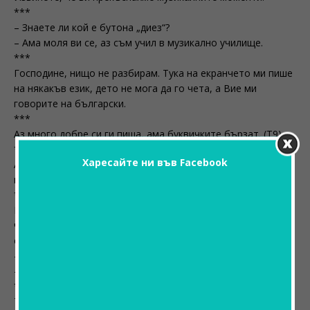
***
– Знаете ли кой е бутона „диез“?
– Ама моля ви се, аз съм учил в музикално училище.
***
Господине, нищо не разбирам. Тука на екранчето ми пише
на някакъв език, дето не мога да го чета, а Вие ми
говорите на български.
***
Аз много добре си ги пиша, ама буквичките бързат. (T9).
***
Харесайте ни във Facebook
Аз си го изпращам на български, а братовчед ми го
получава на португалски!
***
На екрана ми излезе нещо и не ще де са махне – един
четириъгълник и вътре има триъгълник с две черти, дет’
са събират по средата.
– Прилича ли Ви на писмо?
– Баш шъ’й писмо, ша знаиш!
***
Тука съблюдавам, че срока на годност на мойта карта е…