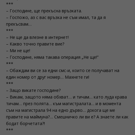
***
– Господине, ще прекъсна връзката.
– Госпожо, аз с вас връзка не съм имал, та да я
прекъсвам…
***
– Не ще да влезне в интернет!
– Какво точно правите вие?
– Ми не ще!
– Господине, няма такава операция „Не ще!”
***
– Обаждам ви се за едни смс-и, които се получават на
един номер от друг номер… Махнете ги!
***
– Защо викате господине?
– Викам, защото няма обхват… и тичам… като луда крава
тичам… през полята… към магистралата… и в момента
съм на магистрала 94 на едно дърво… докога ще ме
правите на маймуна?… Смешничко ли ви е? А знаете ли как
бодат борчетата?!
***