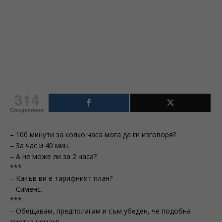
314
Споделяния
– 100 минути за колко часа мога да ги изговоря?
– За час и 40 мин.
– А не може ли за 2 часа?
***
– Какъв ви е тарифният план?
– Сименс.
***
– Oбещавам, предполагам и съм убеден, че подобна
сметка нямам!