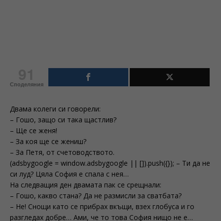
91
Споделяния
Двама колеги си говорели:
– Гошо, защо си така щастлив?
– Ще се женя!
– За коя ще се жениш?
– За Петя, от счетоводството.
(adsbygoogle = window.adsbygoogle || []).push({}); – Ти да не
си луд? Цяла София е спала с нея…
На следващия ден двамата пак се срещнали:
– Гошо, какво стана? Да не размисли за сватбата?
– Не! Снощи като се прибрах вкъщи, взех глобуса и го
разгледах добре… Ами, че то това София нищо не е…