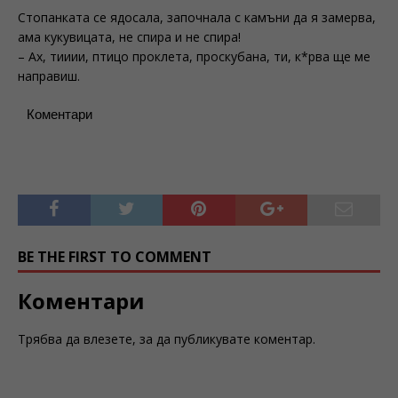
Стопанката се ядосала, започнала с камъни да я замерва,
ама кукувицата, не спира и не спира!
– Ах, тииии, птицо проклета, проскубана, ти, к*рва ще ме
направиш.
Коментари
BE THE FIRST TO COMMENT
Коментари
Трябва да
влезете
, за да публикувате коментар.