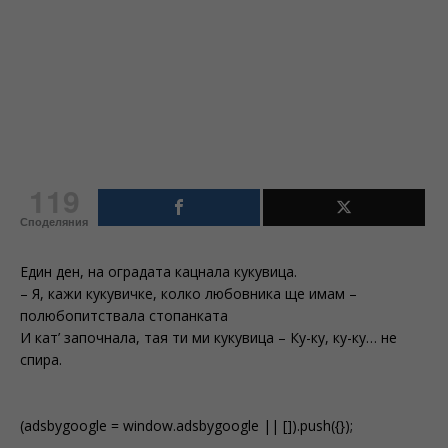
119
Споделяния
Един ден, на оградата кацнала кукувица.
– Я, кажи кукувичке, колко любовника ще имам –
полюбопитствала стопанката
И кат’ започнала, тая ти ми кукувица – Ку-ку, ку-ку… не
спира.
(adsbygoogle = window.adsbygoogle || []).push({});