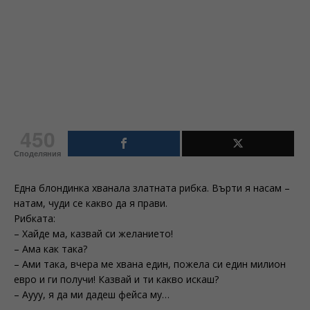
450
Споделяния
Една блондинка хванала златната рибка. Върти я насам –
натам, чуди се какво да я прави.
Рибката:
– Хайде ма, казвай си желанието!
– Ама как така?
– Ами така, вчера ме хвана един, пожела си един милион
евро и ги получи! Казвай и ти какво искаш?
– Аууу, я да ми дадеш фейса му…